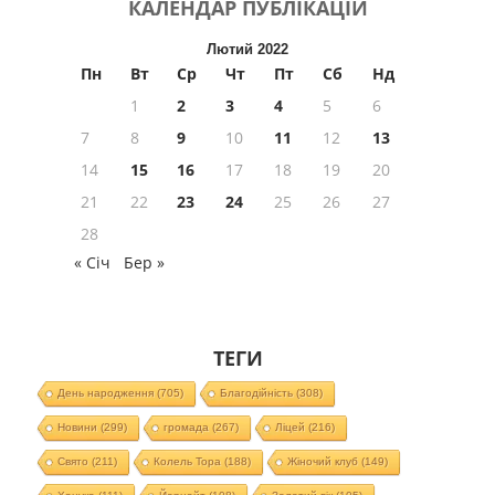
КАЛЕНДАР
ПУБЛІКАЦІЙ
Лютий 2022
Пн
Вт
Ср
Чт
Пт
Сб
Нд
1
2
3
4
5
6
7
8
9
10
11
12
13
14
15
16
17
18
19
20
21
22
23
24
25
26
27
28
« Січ
Бер »
ТЕГИ
День народження
(705)
Благодійність
(308)
Новини
(299)
громада
(267)
Ліцей
(216)
Свято
(211)
Колель Тора
(188)
Жіночий клуб
(149)