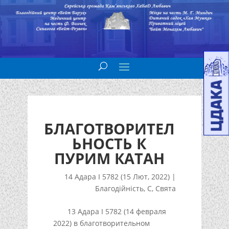
БЛАГОТВОРИТЕЛ
ЬНОСТЬ К
ПУРИМ КАТАН
14 Адара I 5782 (15 Лют, 2022)
|
Благодійність
,
С
,
Свята
13 Адара I 5782 (14 февраля
2022) в благотворительном