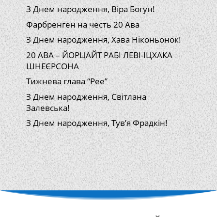
З Днем народження, Віра Богун!
Фарбренген на честь 20 Ава
З Днем народження, Хава Ніконьонок!
20 АВА – ЙОРЦАЙТ РАБІ ЛЕВІ-ІЦХАКА
ШНЕЄРСОНА
Тижнева глава “Рее”
З Днем народження, Світлана
Залевська!
З Днем народження, Тув’я Фрадкін!