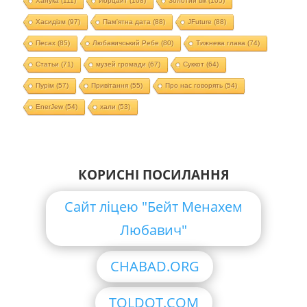
Ханука
(111)
Йорцайт
(108)
Золотий вік
(105)
Хасидізм
(97)
Пам'ятна дата
(88)
JFuture
(88)
Песах
(85)
Любавичський Ребе
(80)
Тижнева глава
(74)
Статьи
(71)
музей громади
(67)
Суккот
(64)
Пурім
(57)
Привітання
(55)
Про нас говорять
(54)
EnerJew
(54)
хали
(53)
КОРИСНІ ПОСИЛАННЯ
Сайт ліцею "Бейт Менахем
Любавич"
CHABAD.ORG
TOLDOT.COM