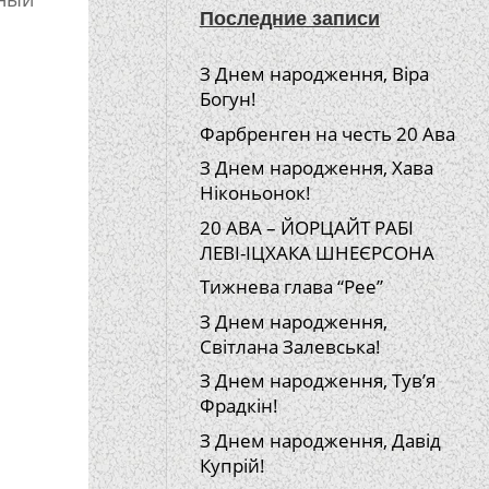
Последние записи
З Днем народження, Віра
Богун!
Фарбренген на честь 20 Ава
З Днем народження, Хава
Ніконьонок!
20 АВА – ЙОРЦАЙТ РАБІ
ЛЕВІ-ІЦХАКА ШНЕЄРСОНА
Тижнева глава “Рее”
З Днем народження,
Світлана Залевська!
З Днем народження, Тув’я
Фрадкін!
З Днем народження, Давід
Купрій!