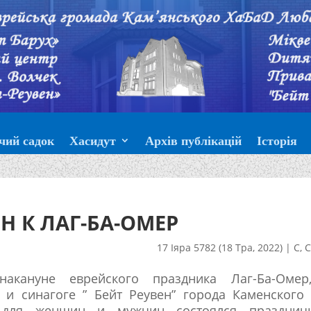
чий садок
Хасидут
Архів публікацій
Історія
Н К ЛАГ-БА-ОМЕР
17 Іяра 5782 (18 Тра, 2022)
|
С
,
С
акануне еврейского праздника Лаг-Ба-Омер
 и синагоге ” Бейт Реувен” города Каменского
” для женщин и мужчин состоялся празднич