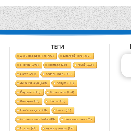
ТЕГИ
Й
День народження
(707)
Благодійність
(307)
Новини
(299)
громада
(265)
Ліцей
(216)
Свято
(211)
Колель Тора
(188)
Жіночий клуб
(149)
Ханука
(111)
Йорцайт
(108)
Золотий вік
(104)
Хасидізм
(97)
JFuture
(88)
Пам'ятна дата
(88)
Песах
(85)
Любавичський Ребе
(80)
Тижнева глава
(74)
Статьи
(71)
музей громади
(67)