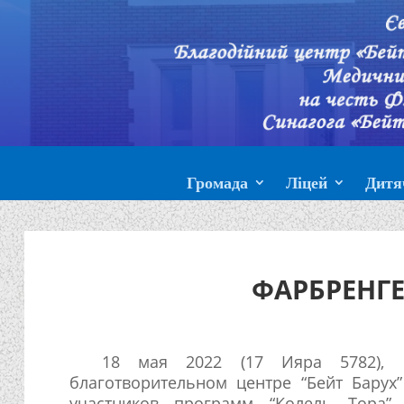
Громада
Ліцей
Дитя
ФАРБРЕНГЕ
18 мая 2022 (17 Ияра 5782), н
благотворительном центре “Бейт Барух”
участников программ “Колель Тора