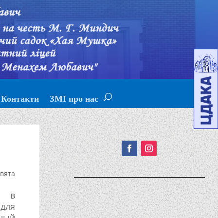
Контакти
ЗМІ про нас
Подписывайтесь!
вята
, в
 для
ный