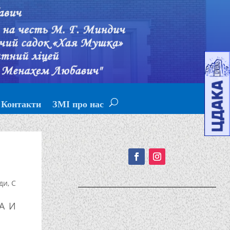
Контакти
ЗМІ про нас
Подписывайтесь!
ди
,
С
А И