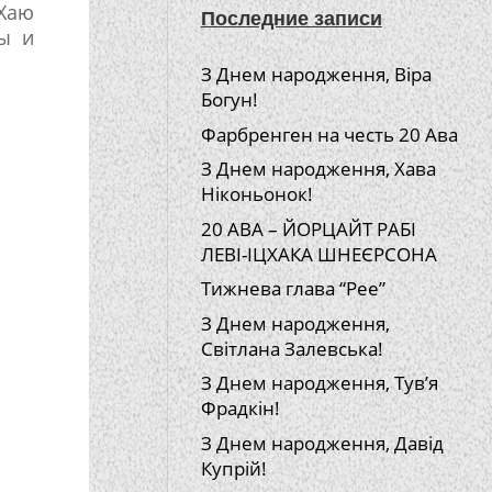
 Хаю
Последние записи
ы и
З Днем народження, Віра
Богун!
Фарбренген на честь 20 Ава
З Днем народження, Хава
Ніконьонок!
20 АВА – ЙОРЦАЙТ РАБІ
ЛЕВІ-ІЦХАКА ШНЕЄРСОНА
Тижнева глава “Рее”
З Днем народження,
Світлана Залевська!
З Днем народження, Тув’я
Фрадкін!
З Днем народження, Давід
Купрій!