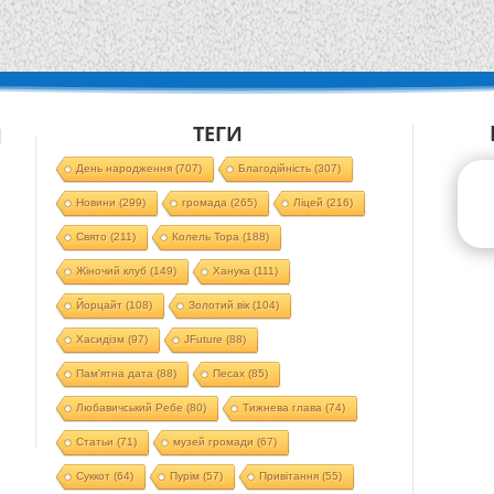
ТЕГИ
Й
День народження
(707)
Благодійність
(307)
Новини
(299)
громада
(265)
Ліцей
(216)
Свято
(211)
Колель Тора
(188)
Жіночий клуб
(149)
Ханука
(111)
Йорцайт
(108)
Золотий вік
(104)
Хасидізм
(97)
JFuture
(88)
Пам'ятна дата
(88)
Песах
(85)
Любавичський Ребе
(80)
Тижнева глава
(74)
Статьи
(71)
музей громади
(67)
Суккот
(64)
Пурім
(57)
Привітання
(55)