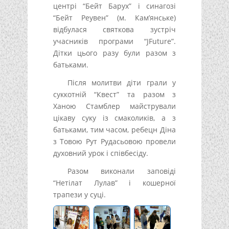
центрі “Бейт Барух” і синагозі
“Бейт Реувен” (м. Кам’янське)
відбулася святкова зустріч
учасників програми “JFuture”.
Дітки цього разу були разом з
батьками.
Після молитви діти грали у
суккотній “Квест” та разом з
Ханою Стамблер майстрували
цікаву суку із смаколиків, а з
батьками, тим часом, ребецн Діна
з Товою Рут Рудасьовою провели
духовний урок і співбесіду.
Разом виконали заповіді
“Нетілат Лулав” і кошерної
трапези у суці.