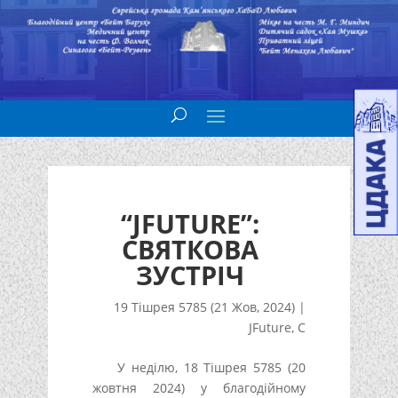
“JFUTURE”:
СВЯТКОВА
ЗУСТРІЧ
19 Тішрея 5785 (21 Жов, 2024)
|
JFuture
,
С
У неділю, 18 Тішрея 5785 (20
жовтня 2024) у благодійному