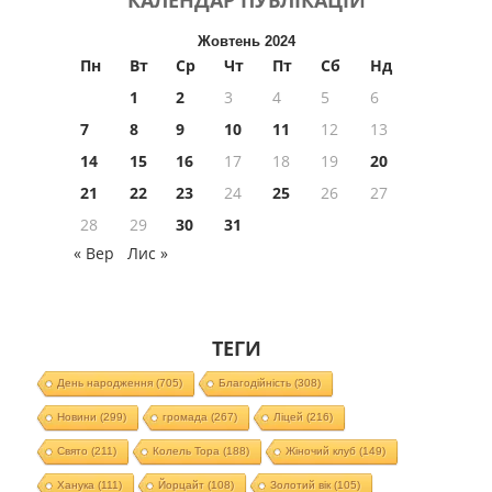
Жовтень 2024
Пн
Вт
Ср
Чт
Пт
Сб
Нд
1
2
3
4
5
6
7
8
9
10
11
12
13
14
15
16
17
18
19
20
21
22
23
24
25
26
27
28
29
30
31
« Вер
Лис »
ТЕГИ
День народження
(705)
Благодійність
(308)
Новини
(299)
громада
(267)
Ліцей
(216)
Свято
(211)
Колель Тора
(188)
Жіночий клуб
(149)
Ханука
(111)
Йорцайт
(108)
Золотий вік
(105)