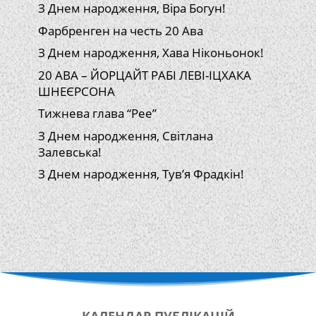
З Днем народження, Віра Богун!
Фарбренген на честь 20 Ава
З Днем народження, Хава Ніконьонок!
20 АВА – ЙОРЦАЙТ РАБІ ЛЕВІ-ІЦХАКА
ШНЕЄРСОНА
Тижнева глава “Рее”
З Днем народження, Світлана
Залевська!
З Днем народження, Тув’я Фрадкін!
КАЛЕНДАР
ПУБЛІКАЦІЙ