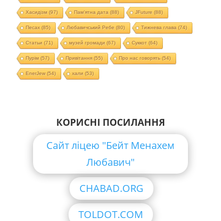
Хасидізм
(97)
Пам'ятна дата
(88)
JFuture
(88)
Песах
(85)
Любавичський Ребе
(80)
Тижнева глава
(74)
Статьи
(71)
музей громади
(67)
Суккот
(64)
Пурім
(57)
Привітання
(55)
Про нас говорять
(54)
EnerJew
(54)
хали
(53)
КОРИСНІ ПОСИЛАННЯ
Сайт ліцею "Бейт Менахем
Любавич"
CHABAD.ORG
TOLDOT.COM