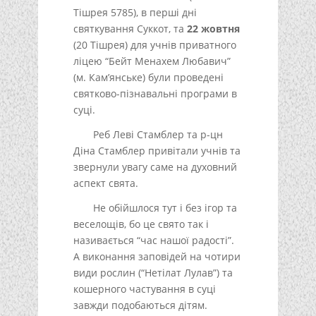
Тішрея 5785), в перші дні
святкування Суккот, та
22 жовтня
(20 Тішрея) для учнів приватного
ліцею “Бейт Менахем Любавич”
(м. Кам’янське) були проведені
святково-пізнавальні програми в
суці.
Реб Леві Стамблер та р-цн
Діна Стамблер привітали учнів та
звернули увагу саме на духовний
аспект свята.
Не обійшлося тут і без ігор та
веселощів, бо це свято так і
називається “час нашої радості”.
А виконання заповідей на чотири
види рослин (“Нетілат Лулав”) та
кошерного частування в суці
завжди подобаються дітям.