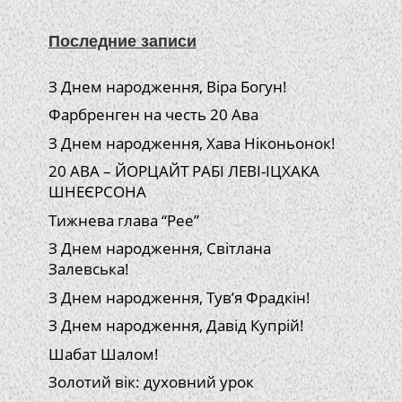
Последние записи
З Днем народження, Віра Богун!
Фарбренген на честь 20 Ава
З Днем народження, Хава Ніконьонок!
20 АВА – ЙОРЦАЙТ РАБІ ЛЕВІ-ІЦХАКА
ШНЕЄРСОНА
Тижнева глава “Рее”
З Днем народження, Світлана
Залевська!
З Днем народження, Тув’я Фрадкін!
З Днем народження, Давід Купрій!
Шабат Шалом!
Золотий вік: духовний урок