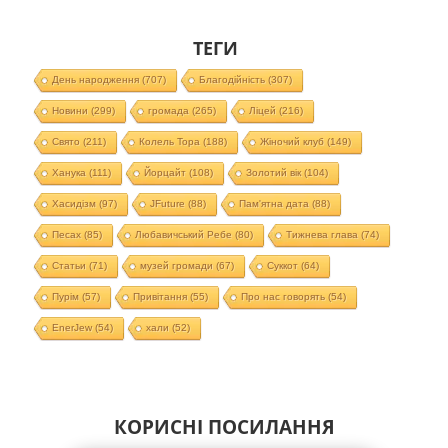
ТЕГИ
День народження
(707)
Благодійність
(307)
Новини
(299)
громада
(265)
Ліцей
(216)
Свято
(211)
Колель Тора
(188)
Жіночий клуб
(149)
Ханука
(111)
Йорцайт
(108)
Золотий вік
(104)
Хасидізм
(97)
JFuture
(88)
Пам'ятна дата
(88)
Песах
(85)
Любавичський Ребе
(80)
Тижнева глава
(74)
Статьи
(71)
музей громади
(67)
Суккот
(64)
Пурім
(57)
Привітання
(55)
Про нас говорять
(54)
EnerJew
(54)
хали
(52)
КОРИСНІ ПОСИЛАННЯ