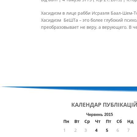
Хасидизм в лице рабби Исраэля Баал-Шем-То
Хасидизм БеШТа – это более глубокий психо
преобразовывает не веру, а верующего. В ч
КАЛЕНДАР
ПУБЛІКАЦІ
Червень 2015
Пн
Вт
Ср
Чт
Пт
Сб
Нд
1
2
3
4
5
6
7