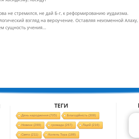
ва не стремился, не дай Б-г, к реформированию иудаизма.
логический взгляд на вероучение. Оставляя неизменной Алаху,
ем сущность учения...
ТЕГИ
Й
День народження
(705)
Благодійність
(308)
Новини
(299)
громада
(267)
Ліцей
(216)
Свято
(211)
Колель Тора
(188)