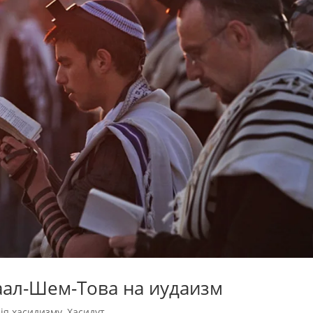
аал-Шем-Това на иудаизм
рія хасидизму
,
Хасидут