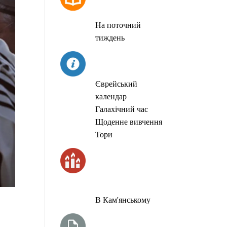
МОЛИТОВ
На поточний
тиждень
СЬОГОДНІ
Єврейський
календар
Галахічний час
Щоденне вивчення
Тори
ЧАС
ЗАПАЛЮВАННЯ
СВІЧОК
В Кам'янському
ТИЖНЕВА