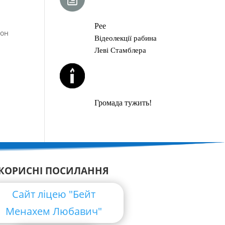
ГЛАВА ТОРИ
Рее
 он
Відеолекції рабина
Леві Стамблера
ЙОРЦАЙТИ У
СЕРПНІ
Громада тужить!
КОРИСНІ ПОСИЛАННЯ
Сайт ліцею "Бейт
Менахем Любавич"