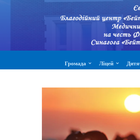
Громада
Ліцей
Дитя