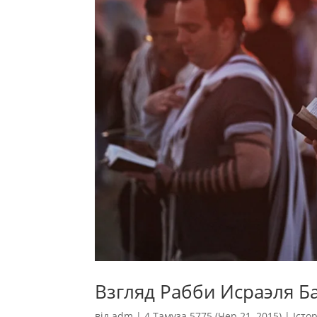
Взгляд Рабби Исраэля Б
від
adm
|
4 Тамуза 5775 (Чер 21, 2015)
|
Істо