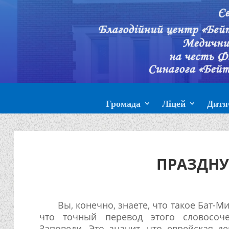
Громада
Ліцей
Дитя
ПРАЗДНУ
Вы, конечно, знаете, что такое Бат-М
что точный перевод этого словосоч
Заповеди. Это значит, что еврейская д