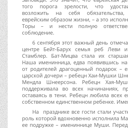
того порога зрелости, что удоста
возложить на себя обязательства,
еврейским образом жизни, – а это испол
Торы – и нести полную ответстве
соблюдение.
6 сентября этот важный день отмеч
центре Бейт-Барух семья реб Леви 
Стамблер. Бат-Мицва стала их старш
Наша именинница, едва появившись на 
от родителей драгоценный подарок – е
царской дочери – ребецн Хаи-Мушки Шне
Мендла Шнеерсона. Ребецн Хая-Муш
поддерживала во всех начинаниях, п
оставаясь в тени. Ребецн любила всех е
собственном единственном ребенке. Имен
На празднике все гости стали участ
роль которой вдохновенно исполнила Ма
ее подружке – имениннице Муши. Перед