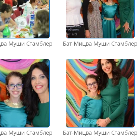
цва Муши Стамблер
Бат-Мицва Муши Стамблер
цва Муши Стамблер
Бат-Мицва Муши Стамблер