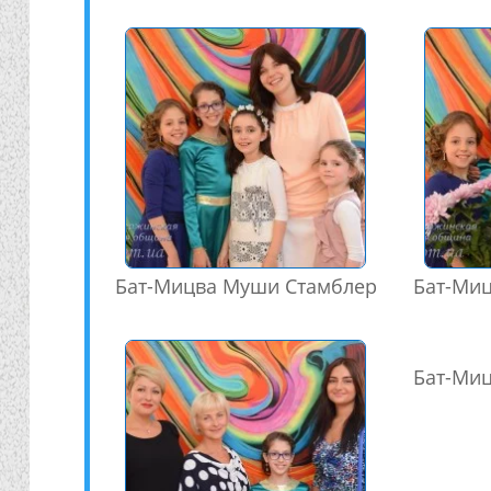
Бат-Мицва Муши Стамблер
Бат-Ми
Бат-Ми