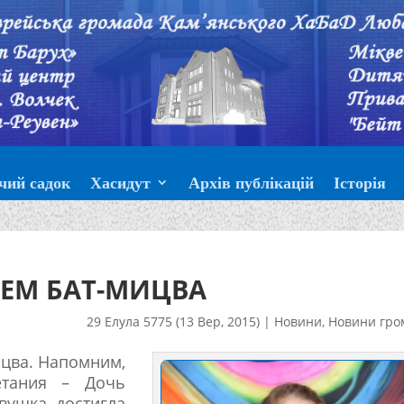
чий садок
Хасидут
Архів публікацій
Історія
ЕМ БАТ-МИЦВА
29 Елула 5775 (13 Вер, 2015)
|
Новини
,
Новини гро
ицва. Напомним,
етания – Дочь
евушка достигла