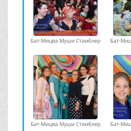
Бат-Мицва Муши Стамблер
Бат-Ми
Бат-Мицва Муши Стамблер
Бат-Ми