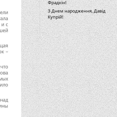
Фрадкін!
З Днем народження, Давід
ели
Купрій!
тала
 и с
ашей
щая
ок –
что
лова
имых
ило
над
ины