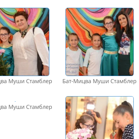
цва Муши Стамблер
Бат-Мицва Муши Стамблер
цва Муши Стамблер