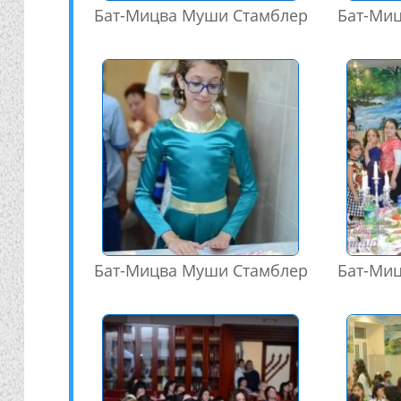
Бат-Мицва Муши Стамблер
Бат-Ми
Бат-Мицва Муши Стамблер
Бат-Ми