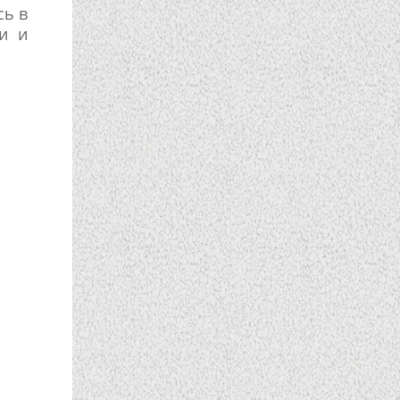
сь в
и и