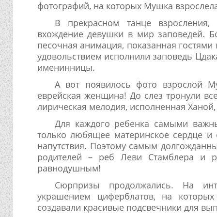
фотографий, на которых Мушка взрослела
В прекрасном танце взросления,
вхождение девушки в мир заповедей. Б
песочная анимация, показанная гостями 
удовольствием исполнили заповедь Цдак
именинницы.
А вот появилось фото взрослой М
еврейская женщина! До слез тронули вс
лирическая мелодия, исполненная Ханой, 
Для каждого ребенка самыми важны
только любящее материнское сердце и 
напутствия. Поэтому самым долгожданн
родителей – реб Леви Стамблера и р
равнодушным!
Сюрпризы продолжались. На инте
украшением циферблатов, на которых
создавали красивые подсвечники для вып