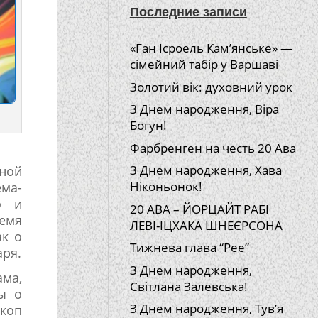
Последние записи
«Ган Ісроель Кам’янське» —
сімейний табір у Варшаві
Золотий вік: духовний урок
З Днем народження, Віра
Богун!
Фарбренген на честь 20 Ава
З Днем народження, Хава
нной
Ніконьонок!
ема-
о и
20 АВА – ЙОРЦАЙТ РАБІ
емя
ЛЕВІ-ІЦХАКА ШНЕЄРСОНА
ак о
Тижнева глава “Рее”
аря.
З Днем народження,
ама,
Світлана Залевська!
зы о
З Днем народження, Тув’я
скоп