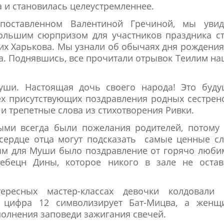
 и становилась целеустремленнее.
 поставленном Валентиной Гречиной, мы увид
ольшим сюрпризом для участников праздника с
их Харькова. Мы узнали об обычаях дня рождения
а. Поднявшись, все прочитали отрывок Теилим н
уши. Настоящая дочь своего народа! Это буду
ех присутствующих поздравления родных сестрен
и трепетные слова из стихотворения Ривки.
ми всегда были пожелания родителей, потому 
сердце отца могут подсказать самые ценные с
ым для Муши было поздравление от горячо люб
ебецн Дины, которое никого в зале не остав
ресных мастер-классах девочки колдовали 
 цифра 12 символизирует Бат-Мицва, а женщ
олнения заповеди зажигания свечей.