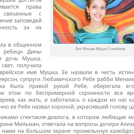
ивается права
 связанные с
нение заповедей
нность за их
ала в общинном
Бат-Мицва Муши Стамблер
и ребецн Дины
ая дочь Мушка.
свет, получила
врейское имя Мушка. Ее назвали в честь исти
ерсон, супруги Любавичского Ребе рабби Менах
ка была правой рукой Ребе, оберегала ег
ри этом по беспримерной скромности все вр
вреев, как мать, и заботилась о каждом из нас к
но ее Ребе назвал короной, украсившей голову ц
никами спектакля-диалога, в котором любящая м
рина Мильман, отвечала на вопросы дочери Али
 нами на большом экране промелькнул калейдо