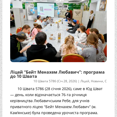
Ліцей “Бейт Менахем Любавич”: програма
до 10 Швата
10 Швата 5786 (Січ 28, 2026)
|
Ліцей
,
Новини
,
С
10 Швата 5786 (28 січня 2026), саме в Юд Шват
— день, коли відзначається 76-та річниця
керівництва Любавичським Ребе, для учнів
приватного ліцею “Бейт Менахем Любавич” (м.
Кам’янське) була проведена урочиста програма.