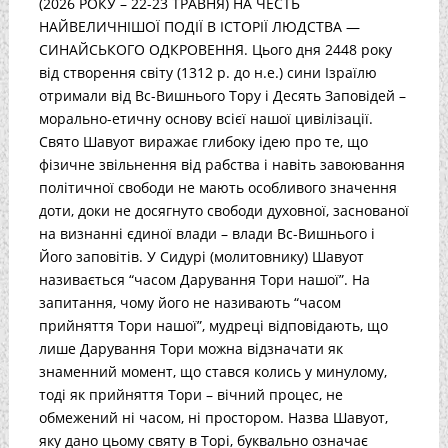
(2026 РОКУ – 22-23 ТРАВНЯ) НА ЧЕСТЬ
НАЙВЕЛИЧНІШОЇ ПОДІЇ В ІСТОРІЇ ЛЮДСТВА —
СИНАЙСЬКОГО ОДКРОВЕННЯ. Цього дня 2448 року
від створення світу (1312 р. до н.е.) сини Ізраїлю
отримали від Вс-Вишнього Тору і Десять Заповідей –
морально-етичну основу всієї нашої цивілізації.
Свято Шавуот виражає глибоку ідею про те, що
фізичне звільнення від рабства і навіть завоювання
політичної свободи не мають особливого значення
доти, доки не досягнуто свободи духовної, заснованої
на визнанні єдиної влади – влади Вс-Вишнього і
Його заповітів. У Сидурі (молитовнику) Шавуот
називається “часом Дарування Тори нашої”. На
запитання, чому його не називають “часом
прийняття Тори нашої”, мудреці відповідають, що
лише Дарування Тори можна відзначати як
знаменний момент, що стався колись у минулому,
тоді як прийняття Тори – вічний процес, не
обмежений ні часом, ні простором. Назва Шавуот,
яку дано цьому святу в Торі, буквально означає