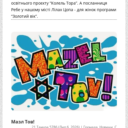
освітнього проєкту “Колель Тора”. А посланниця
Ребе у нашому місті Лілах Цопа - для жінок програми
“Золотий вік”.
Мазл Тов!
21 Тамуза 5786 (Лип 6, 2026)
|
Громада
,
Новини
,
С