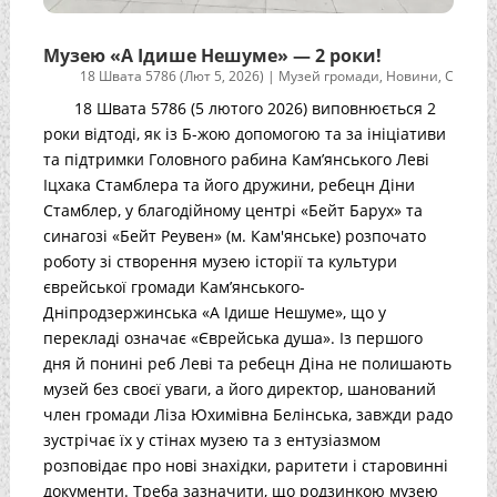
Музею «А Ідише Нешуме» — 2 роки!
18 Швата 5786 (Лют 5, 2026)
|
Музей громади
,
Новини
,
С
18 Швата 5786 (5 лютого 2026) виповнюється 2
роки відтоді, як із Б-жою допомогою та за ініціативи
та підтримки Головного рабина Кам’янського Леві
Іцхака Стамблера та його дружини, ребецн Діни
Стамблер, у благодійному центрі «Бейт Барух» та
синагозі «Бейт Реувен» (м. Кам'янське) розпочато
роботу зі створення музею історії та культури
єврейської громади Кам’янського-
Дніпродзержинська «А Ідише Нешуме», що у
перекладі означає «Єврейська душа». Із першого
дня й понині реб Леві та ребецн Діна не полишають
музей без своєї уваги, а його директор, шанований
член громади Ліза Юхимівна Белінська, завжди радо
зустрічає їх у стінах музею та з ентузіазмом
розповідає про нові знахідки, раритети і старовинні
документи. Треба зазначити, що родзинкою музею