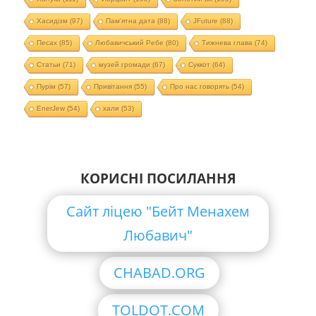
Хасидізм
(97)
Пам'ятна дата
(88)
JFuture
(88)
Песах
(85)
Любавичський Ребе
(80)
Тижнева глава
(74)
Статьи
(71)
музей громади
(67)
Суккот
(64)
Пурім
(57)
Привітання
(55)
Про нас говорять
(54)
EnerJew
(54)
хали
(53)
КОРИСНІ ПОСИЛАННЯ
Сайт ліцею "Бейт Менахем
Любавич"
CHABAD.ORG
TOLDOT.COM