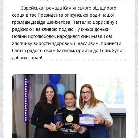
Єврейська громада Кам'янського від щирого
серця вітає Президента опікунської ради нашої
громади Давіда Шейхетова і Наталію Борисівну з
радісною і важливою подією - у їхньої доньки,
Поліни Боголюбової, народився син! Мазл Тов!
Хлопчику вирости здоровим і щасливим, принести
багато радості своїм батькам, прийти до Тори, Хупи і
добрих справ!