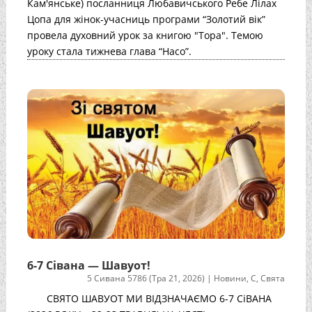
Кам'янське) посланниця Любавичського Ребе Лілах
Цопа для жінок-учасниць програми “Золотий вік”
провела духовний урок за книгою "Тора". Темою
уроку стала тижнева глава “Насо”.
6-7 Сівана — Шавуот!
5 Сивана 5786 (Тра 21, 2026)
|
Новини
,
С
,
Свята
СВЯТО ШАВУОТ МИ ВІДЗНАЧАЄМО 6-7 СіВАНА