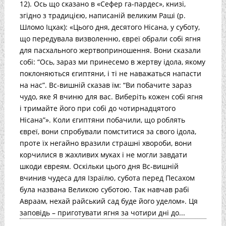
12). Ось що сказано в «Сефер га-пардес», книзі,
згідно з традицією, написаній великим Раші (р.
Шломо Іцхак): «Цього дня, десятого Нісана, у суботу,
що передувала визволенню, євреї обрали собі ягня
для пасхального жертвоприношення. Вони сказали
собі: “Ось, зараз ми принесемо в жертву ідола, якому
поклоняються єгиптяни, і ті не наважаться напасти
на нас”. Вс-вишній сказав їм: “Ви побачите зараз
чудо, яке Я вчиню для вас. Виберіть кожен собі ягня
і тримайте його при собі до чотирнадцятого
Нісана”». Коли єгиптяни побачили, що роблять
євреї, вони спробували помститися за свого ідола,
проте їх негайно вразили страшні хвороби, вони
корчилися в жахливих муках і не могли завдати
шкоди євреям. Оскільки цього дня Вс-вишній
вчинив чудеса для Ізраїлю, субота перед Песахом
була названа Великою суботою. Так навчав рабі
Авраам, нехай райський сад буде його уделом». Ця
заповідь – приготувати ягня за чотири дні до...