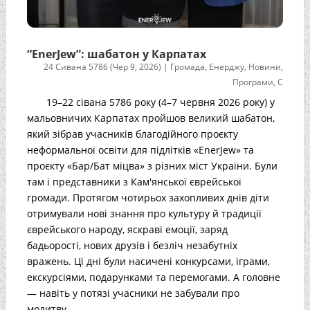
“EnerJew”: шабатон у Карпатах
24 Сивана 5786 (Чер 9, 2026)
|
Громада
,
Енерджу
,
Новини
,
Програми
,
С
19–22 сівана 5786 року (4–7 червня 2026 року) у
мальовничих Карпатах пройшов великий шабатон,
який зібрав учасників благодійного проєкту
неформальної освіти для підлітків «EnerJew» та
проєкту «Бар/Бат міцва» з різних міст України. Були
там і представники з Кам'янської єврейської
громади. Протягом чотирьох захопливих днів діти
отримували нові знання про культуру й традиції
єврейського народу, яскраві емоції, заряд
бадьорості, нових друзів і безліч незабутніх
вражень. Ці дні були насичені конкурсами, іграми,
екскурсіями, подарунками та перемогами. А головне
— навіть у потязі учасники не забували про
молитву.