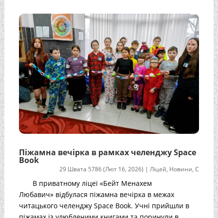
Піжамна вечірка в рамках челенджу Space
Book
29 Швата 5786 (Лют 16, 2026)
|
Ліцей
,
Новини
,
С
В приватному ліцеї «Бейт Менахем
Любавич» відбулася піжамна вечірка в межах
читацького челенджу Space Book. Учні прийшли в
піжамах із улюбленими книгами та поринули в