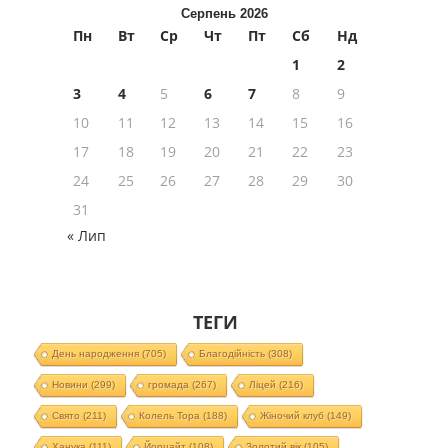
Серпень 2026
Пн
Вт
Ср
Чт
Пт
Сб
Нд
1
2
3
4
5
6
7
8
9
10
11
12
13
14
15
16
17
18
19
20
21
22
23
24
25
26
27
28
29
30
31
« Лип
ТЕГИ
День народження
(705)
Благодійність
(308)
Новини
(299)
громада
(267)
Ліцей
(216)
Свято
(211)
Колель Тора
(188)
Жіночий клуб
(149)
Ханука
(111)
Йорцайт
(108)
Золотий вік
(105)