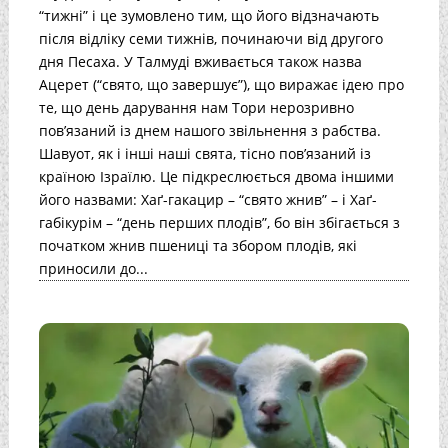
“тижні” і це зумовлено тим, що його відзначають
після відліку семи тижнів, починаючи від другого
дня Песаха. У Талмуді вживається також назва
Ацерет (“свято, що завершує”), що виражає ідею про
те, що день дарування нам Тори нерозривно
пов’язаний із днем нашого звільнення з рабства.
Шавуот, як і інші наші свята, тісно пов’язаний із
країною Ізраїлю. Це підкреслюється двома іншими
його назвами: Хаґ-гакацир – “свято жнив” – і Хаґ-
габікурім – “день перших плодів”, бо він збігається з
початком жнив пшениці та збором плодів, які
приносили до...