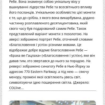
Ребе. Вона знаменує собою унікальну віху у
вшануванні лідерства Ребе та всесвітнього впливу
його посланців. Унікальною особливістю цієї монети
є те, що до срібла, з якого вона викарбувана, додано
частинку розплавленого десятицентовика, який
свого часу був подарований самим Ребе. Також
представлений варіант монети з позолотою. На
аверсі зображено портрет Ребе, оточений словами
«Благословення і успіх» різними мовами. Це
відображає добре відоме благословення Ребе —
«Браха ве-Гацлаха» («Благословення і успіх»), яке він
давав тим, хто звертався до нього за порадою. На
реверсі зображено синагогу Ребе в Нью-Йорку за
адресою 770 Eastern Parkway, а під нею — сяючу
менору, промені якої освітлюють увесь світ,
символізуючи ідею поширення світла. (Джерело:
COLlive...