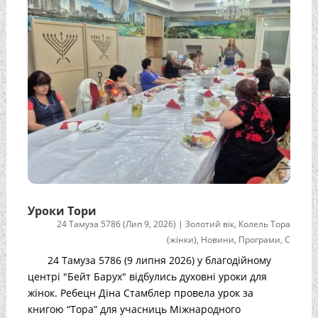
Уроки Тори
24 Тамуза 5786 (Лип 9, 2026)
|
Золотий вік
,
Колель Тора
(жінки)
,
Новини
,
Програми
,
С
24 Тамуза 5786 (9 липня 2026) у благодійному
центрі "Бейт Барух" відбулись духовні уроки для
жінок. Ребецн Діна Стамблер провела урок за
книгою “Тора” для учасниць Міжнародного