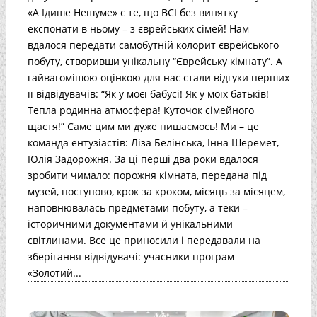
«А Ідише Нешуме» є те, що ВСІ без винятку
експонати в ньому – з єврейських сімей! Нам
вдалося передати самобутній колорит єврейського
побуту, створивши унікальну “Єврейську кімнату”. А
гайвагомішою оцінкою для нас стали відгуки перших
її відвідувачів: “Як у моєї бабусі! Як у моїх батьків!
Тепла родинна атмосфера! Куточок сімейного
щастя!” Саме цим ми дуже пишаємось! Ми – це
команда ентузіастів: Ліза Белінська, Інна Шеремет,
Юлія Задорожня. За ці перші два роки вдалося
зробити чимало: порожня кімната, передана під
музей, поступово, крок за кроком, місяць за місяцем,
наповнювалась предметами побуту, а теки –
історичними документами й унікальними
світлинами. Все це приносили і передавали на
зберігання відвідувачі: учасники програм
«Золотий...