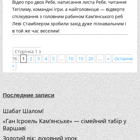
Відео про двох Ребе, написання листа Ребе, читання
Тегілиму, командні ігри, а найголовніше — відверте
спілкування з головним рабином Кам'янського реб
Леві Стамблером зробили захід дуже пізнавальним і
в той же час веселим!
Сторінка 1 з
76
1
2
3
4
5
...
10
15
20
...
»
Остання
»
Последние записи
Шабат Шалом!
«Ган Ісроель Кам’янське» — сімейний табір у
Варшаві
Золотий вік: духовний урок