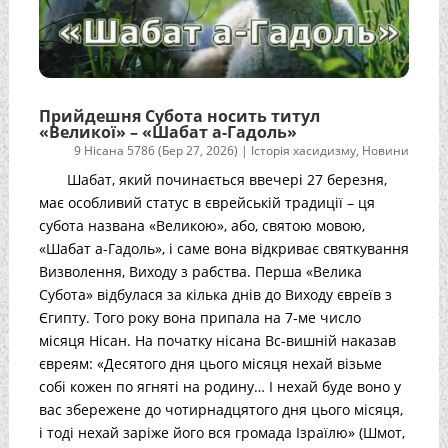
Прийдешня Субота носить титул
«Великої» – «Шабат а-Гадоль»
9 Нісана 5786 (Бер 27, 2026)
|
Історія хасидизму
,
Новини
Шабат, який починається ввечері 27 березня,
має особливий статус в єврейській традиції – ця
субота названа «Великою», або, святою мовою,
«Шабат а-Гадоль», і саме вона відкриває святкування
Визволення, Виходу з рабства. Перша «Велика
Субота» відбулася за кілька днів до Виходу євреїв з
Єгипту. Того року вона припала на 7-ме число
місяця Нісан. На початку нісана Вс-вишній наказав
євреям: «Десятого дня цього місяця нехай візьме
собі кожен по ягняті на родину… І нехай буде воно у
вас збережене до чотирнадцятого дня цього місяця,
і тоді нехай заріже його вся громада Ізраїлю» (Шмот,