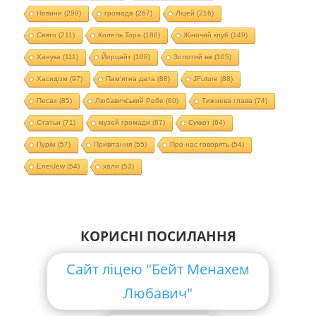
Новини
(299)
громада
(267)
Ліцей
(216)
Свято
(211)
Колель Тора
(188)
Жіночий клуб
(149)
Ханука
(111)
Йорцайт
(108)
Золотий вік
(105)
Хасидізм
(97)
Пам'ятна дата
(88)
JFuture
(88)
Песах
(85)
Любавичський Ребе
(80)
Тижнева глава
(74)
Статьи
(71)
музей громади
(67)
Суккот
(64)
Пурім
(57)
Привітання
(55)
Про нас говорять
(54)
EnerJew
(54)
хали
(53)
КОРИСНІ ПОСИЛАННЯ
Сайт ліцею "Бейт Менахем
Любавич"