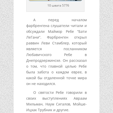
10 швата 5776
А перед началом
фарбренгена слушатели читали и
обсуждали Маймор Ребе “Бати
ЛеГани”. Фарбренген открыл
раввин Леви Стамблер, который
является посланником
Любавичского Ребе в
Днепродзержинске. Он рассказал
о том, что главной целью Ребе
была забота о каждом еврее, в
какой бы отдаленной точке мира
он не находился.
О святости Ребе говорили в
своих выступлениях Авраам
Мильман, Наум Сигалов, Мойше-
Ицхак Трубник и другие.