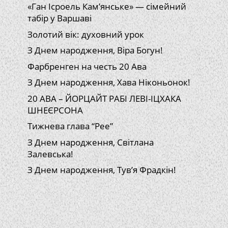
«Ган Ісроель Кам’янське» — сімейний
табір у Варшаві
Золотий вік: духовний урок
З Днем народження, Віра Богун!
Фарбренген на честь 20 Ава
З Днем народження, Хава Ніконьонок!
20 АВА – ЙОРЦАЙТ РАБІ ЛЕВІ-ІЦХАКА
ШНЕЄРСОНА
Тижнева глава “Рее”
З Днем народження, Світлана
Залевська!
З Днем народження, Тув’я Фрадкін!