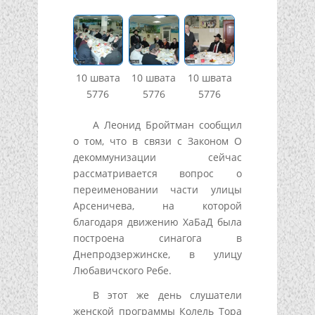
10 швата
10 швата
10 швата
5776
5776
5776
А Леонид Бройтман сообщил
о том, что в связи с Законом О
декоммунизации сейчас
рассматривается вопрос о
переименовании части улицы
Арсеничева, на которой
благодаря движению ХаБаД была
построена синагога в
Днепродзержинске, в улицу
Любавичского Ребе.
В этот же день слушатели
женской программы Колель Тора