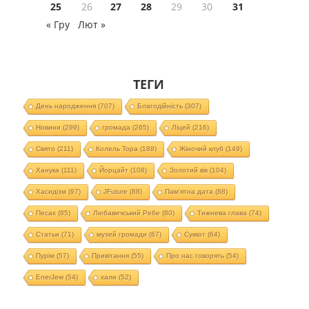
25
26
27
28
29
30
31
« Гру
Лют »
ТЕГИ
День народження
(707)
Благодійність
(307)
Новини
(299)
громада
(265)
Ліцей
(216)
Свято
(211)
Колель Тора
(188)
Жіночий клуб
(149)
Ханука
(111)
Йорцайт
(108)
Золотий вік
(104)
Хасидізм
(97)
JFuture
(88)
Пам'ятна дата
(88)
Песах
(85)
Любавичський Ребе
(80)
Тижнева глава
(74)
Статьи
(71)
музей громади
(67)
Суккот
(64)
Пурім
(57)
Привітання
(55)
Про нас говорять
(54)
EnerJew
(54)
хали
(52)