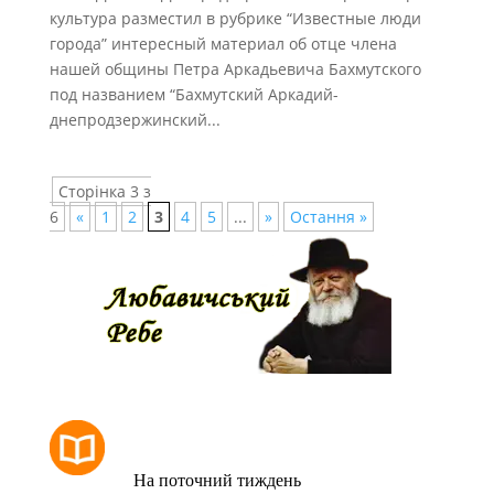
культура разместил в рубрике “Известные люди
города” интересный материал об отце члена
нашей общины Петра Аркадьевича Бахмутского
под названием “Бахмутский Аркадий-
днепродзержинский...
Сторінка 3 з
6
«
1
2
3
4
5
...
»
Остання »
РОЗКЛАД МОЛИТОВ
На поточний тиждень