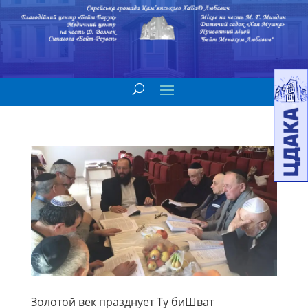
Золотой век празднует Ту биШват