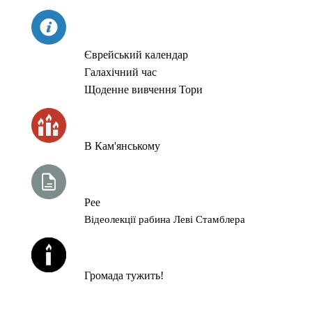
СЬОГОДНІ
Єврейський календар
Галахічний час
Щоденне вивчення Тори
ЧАС ЗАПАЛЮВАННЯ СВІЧОК
В Кам'янському
ТИЖНЕВА ГЛАВА ТОРИ
Рее
Відеолекції рабина Леві Стамблера
ЙОРЦАЙТИ У СЕРПНІ
Громада тужить!