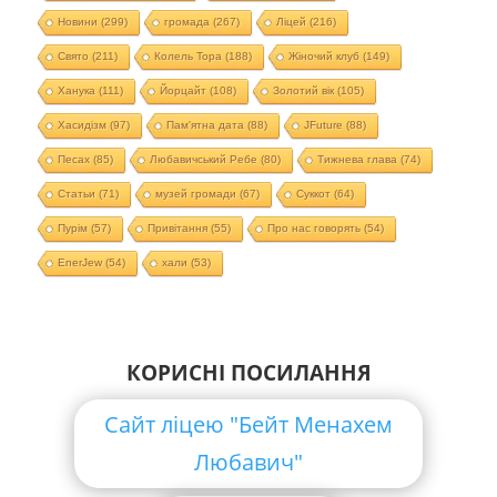
Новини
(299)
громада
(267)
Ліцей
(216)
Свято
(211)
Колель Тора
(188)
Жіночий клуб
(149)
Ханука
(111)
Йорцайт
(108)
Золотий вік
(105)
Хасидізм
(97)
Пам'ятна дата
(88)
JFuture
(88)
Песах
(85)
Любавичський Ребе
(80)
Тижнева глава
(74)
Статьи
(71)
музей громади
(67)
Суккот
(64)
Пурім
(57)
Привітання
(55)
Про нас говорять
(54)
EnerJew
(54)
хали
(53)
КОРИСНІ ПОСИЛАННЯ
Сайт ліцею "Бейт Менахем
Любавич"