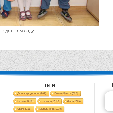
 в детском саду
ТЕГИ
Й
День народження
(707)
Благодійність
(307)
Новини
(299)
громада
(265)
Ліцей
(216)
Свято
(211)
Колель Тора
(188)