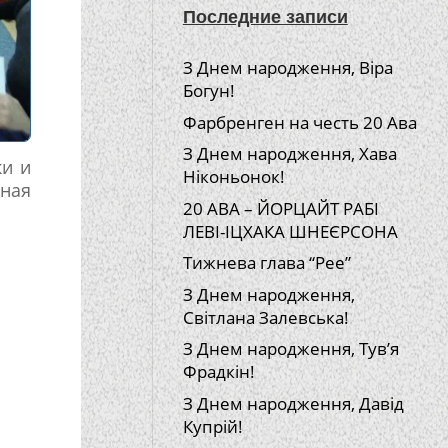
Последние записи
З Днем народження, Віра
Богун!
Фарбренген на честь 20 Ава
З Днем народження, Хава
ки и
Ніконьонок!
ная
20 АВА – ЙОРЦАЙТ РАБІ
ЛЕВІ-ІЦХАКА ШНЕЄРСОНА
Тижнева глава “Рее”
З Днем народження,
Світлана Залевська!
З Днем народження, Тув’я
Фрадкін!
З Днем народження, Давід
Купрій!