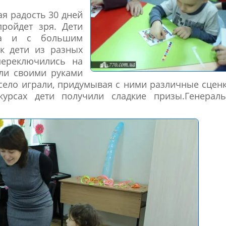
ая радость 30 дней
ройдет зря. Дети
ма и с большим
к дети из разных
переключились на
али своими руками
есело играли, придумывая с ними различные сцен
курсах дети получили сладкие призы.Генераль