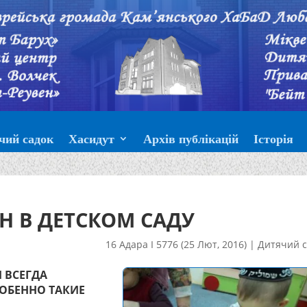
чий садок
Хасидут
Архів публікацій
Історія
Н В ДЕТСКОМ САДУ
16 Адара I 5776 (25 Лют, 2016)
|
Дитячий с
 ВСЕГДА
СОБЕННО ТАКИЕ