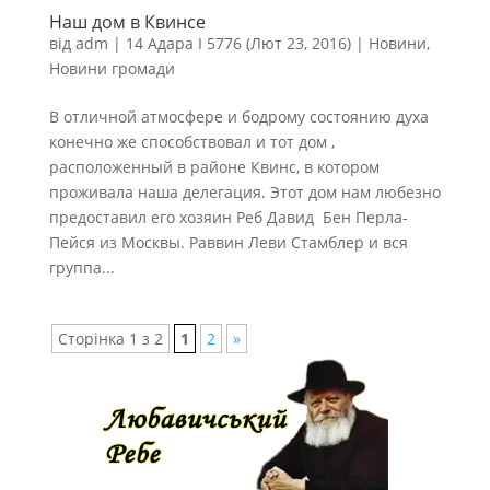
Наш дом в Квинсе
від
adm
|
14 Адара I 5776 (Лют 23, 2016)
|
Новини
,
Новини громади
В отличной атмосфере и бодрому состоянию духа
конечно же способствовал и тот дом ,
расположенный в районе Квинс, в котором
проживала наша делегация. Этот дом нам любезно
предоставил его хозяин Реб Давид Бен Перла-
Пейся из Москвы. Раввин Леви Стамблер и вся
группа...
Сторінка 1 з 2
1
2
»