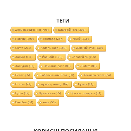
ТЕГИ
День народження
(706)
Благодійність
(308)
Новини
(299)
громада
(267)
Ліцей
(216)
Свято
(211)
Колель Тора
(188)
Жіночий клуб
(149)
Ханука
(111)
Йорцайт
(108)
Золотий вік
(105)
Хасидізм
(97)
Пам'ятна дата
(88)
JFuture
(88)
Песах
(85)
Любавичський Ребе
(80)
Тижнева глава
(74)
Статьи
(71)
музей громади
(67)
Суккот
(64)
Пурім
(57)
Привітання
(55)
Про нас говорять
(54)
EnerJew
(54)
хали
(53)