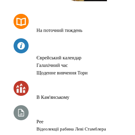
РОЗКЛАД МОЛИТОВ
На поточний тиждень
СЬОГОДНІ
Єврейський календар
Галахічний час
Щоденне вивчення Тори
ЧАС ЗАПАЛЮВАННЯ СВІЧОК
В Кам'янському
ТИЖНЕВА ГЛАВА ТОРИ
Рее
Відеолекції рабина Леві Стамблера