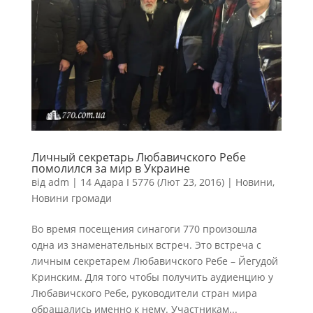
Личный секретарь Любавичского Ребе
помолился за мир в Украине
від
adm
|
14 Адара I 5776 (Лют 23, 2016)
|
Новини
,
Новини громади
Во время посещения синагоги 770 произошла
одна из знаменательных встреч. Это встреча с
личным секретарем Любавичского Ребе – Йегудой
Кринским. Для того чтобы получить аудиенцию у
Любавичского Ребе, руководители стран мира
обращались именно к нему. Участникам...