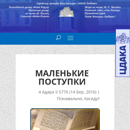
МАЛЕНЬКИЕ
ПОСТУПКИ
4 Адара II 5776 (14 Бер, 2016)
|
Пізнавально
,
Хасидут