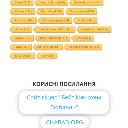
Свято
(211)
Колель Тора
(188)
Жіночий клуб
(149)
Ханука
(111)
Йорцайт
(108)
Золотий вік
(105)
Хасидізм
(97)
Пам'ятна дата
(88)
JFuture
(88)
Песах
(85)
Любавичський Ребе
(80)
Тижнева глава
(74)
Статьи
(71)
музей громади
(67)
Суккот
(64)
Пурім
(57)
Привітання
(55)
Про нас говорять
(54)
EnerJew
(54)
хали
(53)
КОРИСНІ ПОСИЛАННЯ
Сайт ліцею "Бейт Менахем
Любавич"
CHABAD.ORG