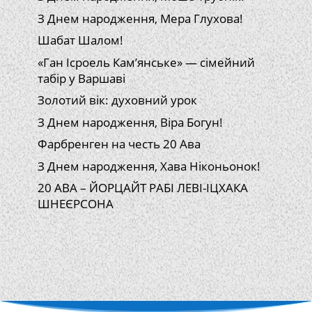
З Днем народження, Мера Глухова!
Шабат Шалом!
«Ган Ісроель Кам’янське» — сімейний
табір у Варшаві
Золотий вік: духовний урок
З Днем народження, Віра Богун!
Фарбренген на честь 20 Ава
З Днем народження, Хава Ніконьонок!
20 АВА – ЙОРЦАЙТ РАБІ ЛЕВІ-ІЦХАКА
ШНЕЄРСОНА