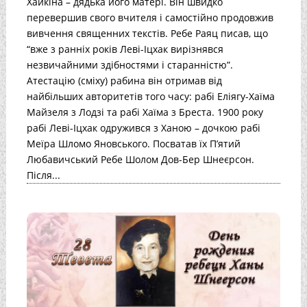
Хайкіна – дядька його матері. Він швидко
перевершив свого вчителя і самостійно продовжив
вивчення священних текстів. Ребе Раяц писав, що
“вже з ранніх років Леві-Іцхак вирізнявся
незвичайними здібностями і старанністю”.
Атестацію (сміху) рабина він отримав від
найбільших авторитетів того часу: рабі Еліягу-Хаїма
Майзеля з Лодзі та рабі Хаїма з Бреста. 1900 року
рабі Леві-Іцхак одружився з Ханою – дочкою рабі
Меїра Шломо Яновського. Посватав їх П’ятий
Любавичський Ребе Шолом Дов-Бер Шнеєрсон.
Після...