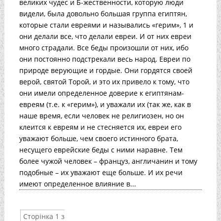
великих чудес и Б-жественности, которую люди
видели, была довольно большая группа египтян,
которые стали евреями и назывались «герим», 1 и
они делали все, что делали евреи. И от них евреи
много страдали. Все беды произошли от них, ибо
они постоянно подстрекали весь народ. Евреи по
природе верующие и гордые. Они гордятся своей
верой, святой Торой, и это их привело к тому, что
они имели определенное доверие к египтянам-
евреям (т.е. к «герим»), и уважали их (так же, как в
наше время, если человек не религиозен, но он
клеится к евреям и не стесняется их, евреи его
уважают больше, чем своего истинного брата,
несущего еврейские беды с ними наравне. Тем
более чужой человек – француз, англичанин и тому
подобные – их уважают еще больше. И их речи
имеют определенное влияние в...
Сторінка 1 з