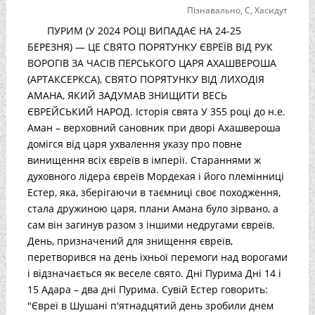
Пізнавально
,
С
,
Хасидут
ПУРИМ (У 2024 РОЦІ ВИПАДАЄ НА 24-25
БЕРЕЗНЯ) — ЦЕ СВЯТО ПОРЯТУНКУ ЄВРЕЇВ ВІД РУК
ВОРОГІВ ЗА ЧАСІВ ПЕРСЬКОГО ЦАРЯ АХАШВЕРОША
(АРТАКСЕРКСА), СВЯТО ПОРЯТУНКУ ВІД ЛИХОДІЯ
АМАНА, ЯКИЙ ЗАДУМАВ ЗНИЩИТИ ВЕСЬ
ЄВРЕЙСЬКИЙ НАРОД. Історія свята У 355 році до н.е.
Аман – верховний сановник при дворі Ахашвероша
домігся від царя ухвалення указу про повне
винищення всіх євреїв в імперії. Стараннями ж
духовного лідера євреїв Мордехая і його племінниці
Естер, яка, зберігаючи в таємниці своє походження,
стала дружиною царя, плани Амана було зірвано, а
сам він загинув разом з іншими недругами євреїв.
День, призначений для знищення євреїв,
перетворився на день їхньої перемоги над ворогами
і відзначається як веселе свято. Дні Пурима Дні 14 і
15 Адара – два дні Пурима. Сувій Естер говорить:
"Євреї в Шушані п'ятнадцятий день зробили днем