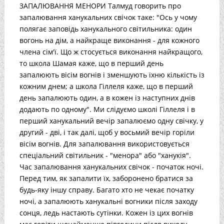
ЗАПАЛЮВАННЯ МЕНОРИ Талмуд говорить про
запалювання ханукальних свічок таке: "Ось у чому
полягає заповідь ханукального світильника: один
вогонь на дім, а найкраще виконання - для кожного
члена сім'ї. Що ж стосується виконання найкращого,
то школа Шамая каже, що в перший день
запалюють вісім вогнів і зменшують їхню кількість із
кожним днем; а школа Гіллеля каже, що в перший
день запалюють один, а в кожен із наступних днів
додають по одному". Ми слідуємо школі Гіллеля і в
перший ханукальний вечір запалюємо одну свічку, у
другий - дві, і так далі, щоб у восьмий вечір горіли
вісім вогнів. Для запалювання використовується
спеціальний світильник - "менора" або "ханукія".
Час запалювання ханукальних свічок - початок ночі.
Перед тим, як запалити їх, заборонено братися за
будь-яку іншу справу. Багато хто не чекає початку
ночі, а запалюють ханукальні вогники після заходу
сонця, ледь настають сутінки. Кожен із цих вогнів