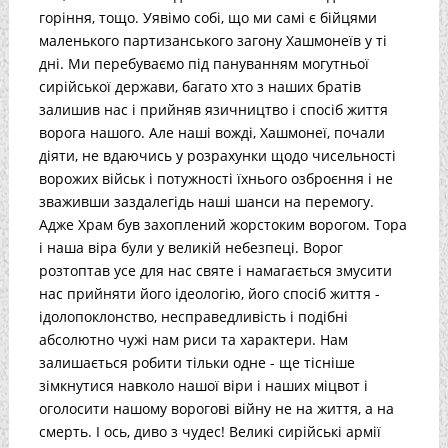
горіння, тощо. Уявімо собі, що ми самі є бійцями
маленького партизанського загону Хашмонеїв у ті
дні. Ми перебуваємо під пануванням могутньої
сирійської держави, багато хто з наших братів
залишив нас і прийняв язичництво і спосіб життя
ворога нашого. Але наші вожді, Хашмонеї, почали
діяти, не вдаючись у розрахунки щодо чисельності
ворожих військ і потужності їхнього озброєння і не
зваживши заздалегідь наші шанси на перемогу.
Адже Храм був захоплений жорстоким ворогом. Тора
і наша віра були у великій небезпеці. Ворог
розтоптав усе для нас святе і намагається змусити
нас прийняти його ідеологію, його спосіб життя -
ідолопоклонство, несправедливість і подібні
абсолютно чужі нам риси та характери. Нам
залишається робити тільки одне - ще тісніше
зімкнутися навколо нашої віри і наших міцвот і
оголосити нашому ворогові війну не на життя, а на
смерть. І ось, диво з чудес! Великі сирійські армії