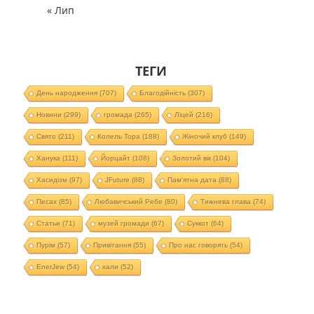
« Лип
ТЕГИ
День народження
(707)
Благодійність
(307)
Новини
(299)
громада
(265)
Ліцей
(216)
Свято
(211)
Колель Тора
(188)
Жіночий клуб
(149)
Ханука
(111)
Йорцайт
(108)
Золотий вік
(104)
Хасидізм
(97)
JFuture
(88)
Пам'ятна дата
(88)
Песах
(85)
Любавичський Ребе
(80)
Тижнева глава
(74)
Статьи
(71)
музей громади
(67)
Суккот
(64)
Пурім
(57)
Привітання
(55)
Про нас говорять
(54)
EnerJew
(54)
хали
(52)