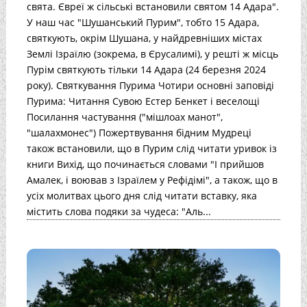
свята. Євреї ж сільські встановили святом 14 Адара".
У наш час "Шушанський Пурим", тобто 15 Адара,
святкують, окрім Шушана, у найдревніших містах
Землі Ізраїлю (зокрема, в Єрусалимі), у решті ж місць
Пурім святкують тільки 14 Адара (24 березня 2024
року). Святкування Пурима Чотири основні заповіді
Пурима: Читання Сувою Естер Бенкет і веселощі
Посилання частування ("мішлоах манот",
"шалахмонес") Пожертвування бідним Мудреці
також встановили, що в Пурим слід читати уривок із
книги Вихід, що починається словами "І прийшов
Амалек, і воював з Ізраїлем у Рефідімі", а також, що в
усіх молитвах цього дня слід читати вставку, яка
містить слова подяки за чудеса: "Аль...