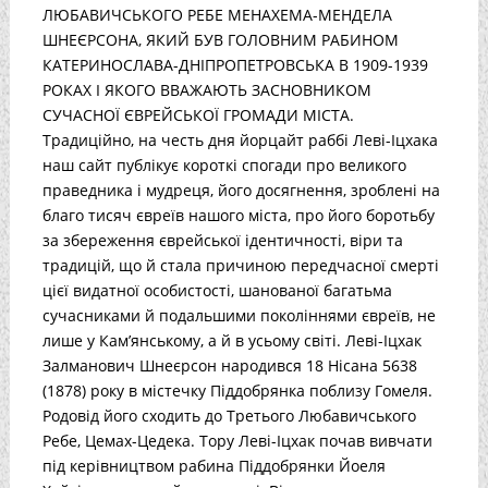
ЛЮБАВИЧСЬКОГО РЕБЕ МЕНАХЕМА-МЕНДЕЛА
ШНЕЄРСОНА, ЯКИЙ БУВ ГОЛОВНИМ РАБИНОМ
КАТЕРИНОСЛАВА-ДНІПРОПЕТРОВСЬКА В 1909-1939
РОКАХ І ЯКОГО ВВАЖАЮТЬ ЗАСНОВНИКОМ
СУЧАСНОЇ ЄВРЕЙСЬКОЇ ГРОМАДИ МІСТА.
Традиційно, на честь дня йорцайт раббі Леві-Іцхака
наш сайт публікує короткі спогади про великого
праведника і мудреця, його досягнення, зроблені на
благо тисяч євреїв нашого міста, про його боротьбу
за збереження єврейської ідентичності, віри та
традицій, що й стала причиною передчасної смерті
цієї видатної особистості, шанованої багатьма
сучасниками й подальшими поколіннями євреїв, не
лише у Кам’янському, а й в усьому світі. Леві-Іцхак
Залманович Шнеєрсон народився 18 Нісана 5638
(1878) року в містечку Піддобрянка поблизу Гомеля.
Родовід його сходить до Третього Любавичського
Ребе, Цемах-Цедека. Тору Леві-Іцхак почав вивчати
під керівництвом рабина Піддобрянки Йоеля