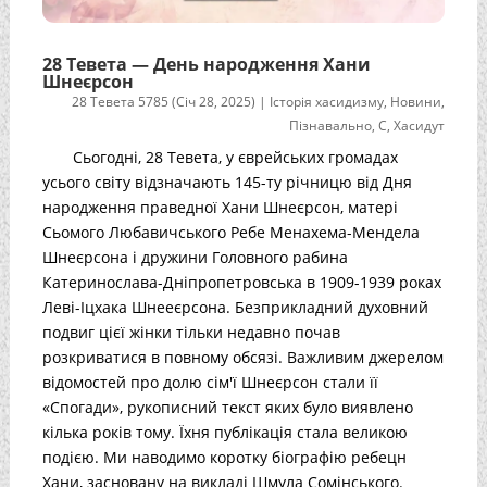
28 Тевета — День народження Хани
Шнеєрсон
28 Тевета 5785 (Січ 28, 2025)
|
Історія хасидизму
,
Новини
,
Пізнавально
,
С
,
Хасидут
Сьогодні, 28 Тевета, у єврейських громадах
усього світу відзначають 145-ту річницю від Дня
народження праведної Хани Шнеєрсон, матері
Сьомого Любавичського Ребе Менахема-Мендела
Шнеєрсона і дружини Головного рабина
Катеринослава-Дніпропетровська в 1909-1939 роках
Леві-Іцхака Шнееєрсона. Безприкладний духовний
подвиг цієї жінки тільки недавно почав
розкриватися в повному обсязі. Важливим джерелом
відомостей про долю сім'ї Шнеєрсон стали її
«Спогади», рукописний текст яких було виявлено
кілька років тому. Їхня публікація стала великою
подією. Ми наводимо коротку біографію ребецн
Хани, засновану на викладі Шмула Сомінського.