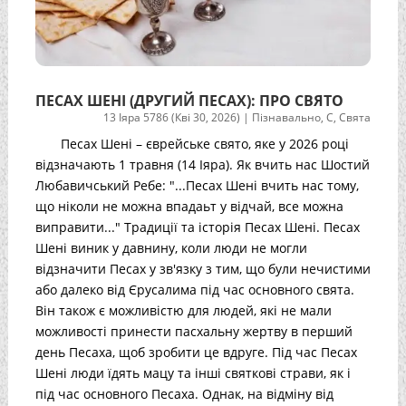
ПЕСАХ ШЕНІ (ДРУГИЙ ПЕСАХ): ПРО СВЯТО
13 Іяра 5786 (Кві 30, 2026)
|
Пізнавально
,
С
,
Свята
Песах Шені – єврейське свято, яке у 2026 році
відзначають 1 травня (14 Іяра). Як вчить нас Шостий
Любавичський Ребе: "...Песах Шені вчить нас тому,
що ніколи не можна впадаьт у відчай, все можна
виправити..." Традиції та історія Песах Шені. Песах
Шені виник у давнину, коли люди не могли
відзначити Песах у зв'язку з тим, що були нечистими
або далеко від Єрусалима під час основного свята.
Він також є можливістю для людей, які не мали
можливості принести пасхальну жертву в перший
день Песаха, щоб зробити це вдруге. Під час Песах
Шені люди їдять мацу та інші святкові страви, як і
під час основного Песаха. Однак, на відміну від