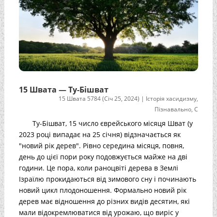
15 Швата — Ту-Бішват
15 Швата 5784 (Січ 25, 2024)
|
Історія хасидизму
,
Пізнавально
,
С
Ту-Бішват, 15 число єврейського місяця Шват (у
2023 році випадає на 25 січня) відзначається як
"новий рік дерев". Рівно середина місяця, повня,
день до цієї пори року подовжується майже на дві
години. Це пора, коли раноцвіті дерева в Землі
Ізраїлю прокидаються від зимового сну і починають
новий цикл плодоношення. Формально новий рік
дерев має відношення до різних видів десятин, які
мали відокремлюватися від урожаю, що виріс у