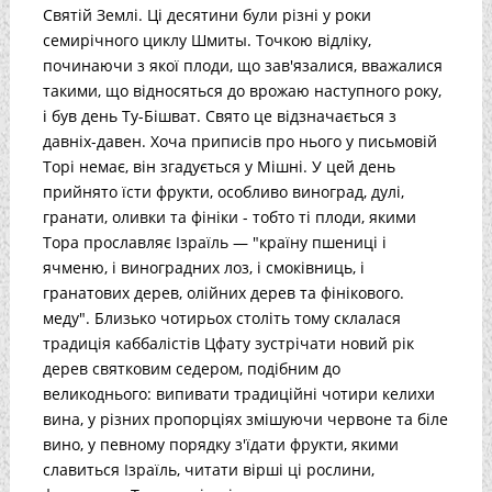
Святій Землі. Ці десятини були різні у роки
семирічного циклу Шмиты. Точкою відліку,
починаючи з якої плоди, що зав'язалися, вважалися
такими, що відносяться до врожаю наступного року,
і був день Ту-Бішват. Свято це відзначається з
давніх-давен. Хоча приписів про нього у письмовій
Торі немає, він згадується у Мішні. У цей день
прийнято їсти фрукти, особливо виноград, дулі,
гранати, оливки та фініки - тобто ті плоди, якими
Тора прославляє Ізраїль — "країну пшениці і
ячменю, і виноградних лоз, і смоківниць, і
гранатових дерев, олійних дерев та фінікового.
меду". Близько чотирьох століть тому склалася
традиція каббалістів Цфату зустрічати новий рік
дерев святковим седером, подібним до
великоднього: випивати традиційні чотири келихи
вина, у різних пропорціях змішуючи червоне та біле
вино, у певному порядку з'їдати фрукти, якими
славиться Ізраїль, читати вірші ці рослини,