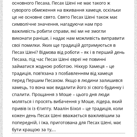
основного Песаха, Песах Шені не має такого ж
суворого обмеження на вживання хамеця, оскільки
це не основне свято. Свято Песах Шені також має
символічне значення, нагадуючи нам про
важливість робити справи, які ми не змогли
виконати раніше, і надає нам можливість виправити
свої помилки. Яких ще традицій дотримуються в
Песах Шені? Відмова від роботи – як і в перший день
Песаха, під час Песах Шені євреї не повинні
займатися жодною роботою. Ніккур Хамеця – це
традиція, пов'язана з позбавленням від хамеця
перед Першим Песахом. Якщо в людини залишився
хамець, то вона має видалити його зі свого будинку і
спалити. Прощання з Моше – цього дня люди
моляться і просять вибачення у Моше, лідера, який
привів їх із Єгипту. Маалін Біхол – це традиція, коли
кожен день Песах Шені вважається важливішим за
попередній, і їжа, приготована для Песах Шені, має
бути кращою за ту,...