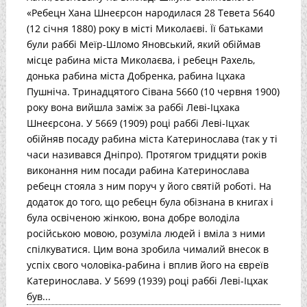
«Ребецн Хана Шнеєрсон народилася 28 Тевета 5640
(12 січня 1880) року в місті Миколаєві. Її батьками
були раббі Меїр-Шломо Яновський, який обіймав
місце рабина міста Миколаєва, і ребецн Рахель,
донька рабина міста Добренка, рабина Іцхака
Пушніча. Тринадцятого Сівана 5660 (10 червня 1900)
року вона вийшла заміж за раббі Леві-Іцхака
Шнеєрсона. У 5669 (1909) році раббі Леві-Іцхак
обійняв посаду рабина міста Катеринослава (так у ті
часи називався Дніпро). Протягом тридцяти років
виконання ним посади рабина Катеринослава
ребецн стояла з ним поруч у його святій роботі. На
додаток до того, що ребецн була обізнана в книгах і
була освіченою жінкою, вона добре володіла
російською мовою, розуміла людей і вміла з ними
спілкуватися. Цим вона зробила чималий внесок в
успіх свого чоловіка-рабина і вплив його на євреїв
Катеринослава. У 5699 (1939) році раббі Леві-Іцхак
був...