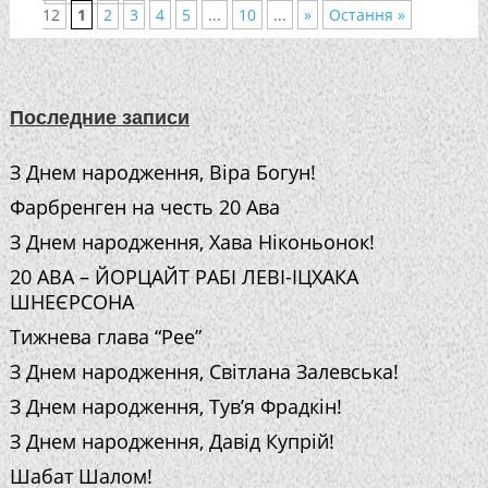
12
1
2
3
4
5
...
10
...
»
Остання »
Последние записи
З Днем народження, Віра Богун!
Фарбренген на честь 20 Ава
З Днем народження, Хава Ніконьонок!
20 АВА – ЙОРЦАЙТ РАБІ ЛЕВІ-ІЦХАКА
ШНЕЄРСОНА
Тижнева глава “Рее”
З Днем народження, Світлана Залевська!
З Днем народження, Тув’я Фрадкін!
З Днем народження, Давід Купрій!
Шабат Шалом!