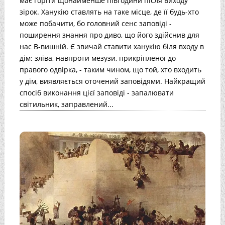
має горіти щонайменше півгодини після виходу
зірок. Ханукію ставлять на таке місце, де її будь-хто
може побачити, бо головний сенс заповіді -
поширення знання про диво, що його здійснив для
нас В-вишній. Є звичай ставити ханукію біля входу в
дім: зліва, навпроти мезузи, прикріпленої до
правого одвірка, - таким чином, що той, хто входить
у дім, виявляється оточений заповідями. Найкращий
спосіб виконання цієї заповіді - запалювати
світильник, заправлений...