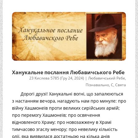
Ханукальне послання Любавичського Ребе
23 Кислева 5785 (Гру 24, 2024)
|
Любавичський Ребе
,
Пізнавально
,
С
,
Свята
Дорогі друзі! Ханукальні вогні, що запалюються
з настанням вечора, нагадують нам про минуле: про
війну Хашмонеїв проти великих сирійських армій;
про перемогу Хашмонеїв; про освячення
відновленого Храму; про новозажжену в Храмі
тимчасово згаслу менору; про невелику кількість
олії, яка виявилася достатньою на кілька днів