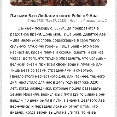
Письмо 6-го Любавичского Ребе к 9 Ава
9 Ава 5783 (Лип 27, 2023)
|
Новини
,
Пізнавально
,
С
С Б-жьей помощью, 5679г., да превратится в
радостное время, Дочь моя, Тишá Беав. Девятое Ава
– два маленьких слова, содержащие в себе такую
сильную, глубокую горечь. Тиша Беав – это море
несчастий, крови, плача и скорби, смерти и криков
ужаса. До того, что трудно определить, что больше –
великий океан, при всей своей воде и глубине или
Тиша Беав со всеми страданиями и смертью.
Начало этого несчастного дня, или, точнее, темного
дня, наступило для нас в 2449 году (вот уже 3230
лет), когда разведчики, которые пошли разведать
Землю Израиля, вернулись с пути (29-го Сивана они
вышли, 40 дней были в пути, а значит, девятого Ава
вернулись) и передали ложный отчет о том, что
видели. Когда евреи вышли из Египта, то из-за