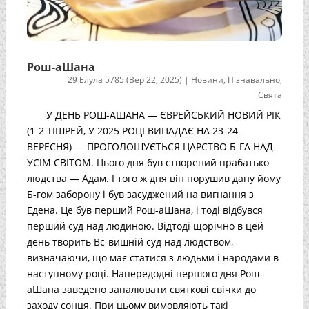
Рош-аШана
29 Елула 5785 (Вер 22, 2025)
|
Новини
,
Пізнавально
,
Свята
У ДЕНЬ РОШ-АШАНА — ЄВРЕЙСЬКИЙ НОВИЙ РІК
(1-2 ТІШРЕЙ, У 2025 РОЦІ ВИПАДАЄ НА 23-24
ВЕРЕСНЯ) — ПРОГОЛОШУЄТЬСЯ ЦАРСТВО Б-ГА НАД
УСІМ СВІТОМ. Цього дня був створений прабатько
людства — Адам. І того ж дня він порушив дану йому
Б-гом заборону і був засуджений на вигнання з
Едена. Це був перший Рош-аШана, і тоді відбувся
перший суд над людиною. Відтоді щорічно в цей
день творить Вс-вишній суд над людством,
визначаючи, що має статися з людьми і народами в
наступному році. Напередодні першого дня Рош-
аШана заведено запалювати святкові свічки до
заходу сонця. При цьому вимовляють такі