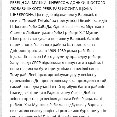
РЕБЕЦН ХАЇ-МУШКИ ШНЕЄРСОН, ДОНЬКИ ШОСТОГО
ЛЮБАВИЦЬКОГО РЕБЕ, РАБІ ЙОСИПА-ІЦХАКА
ШНЕЄРСОНА. Цю подію відзначали у Варшаві, в
єшиві "Томхей-Тмімім" за присутності безлічі хасидів
і Шостого Ребе ХаБаДа. Однак, весілля майбутнього
Сьомого Любавицького Ребе і ребецн Хаї-Мушки
Шнеєрсон святкували не лише у Варшаві: батьків
нареченого, Головного рабина Катеринослава-
Дніпропетровська в 1909-1939 роках рабі Леві-
Іцхака Шнеєрсон і його дружину праведну ребецн
Хану, влада СРСР відмовилася випустити з країни, і
вони не змогли бути присутніми на весіллі сина.
Тому рабі Леві-Іцхак організував другу весільну
церемонію в Дніпропетровську, яка проходила в той
самий час, і для участі в ній прибуло багато рабинів
і хасидів, які жили в Радянському Союзі. Добра
звістка про те, що весілля доньки Ребе Раяца, пані
ребецн Хая-Мушки, з Ребе має відбутися у Варшаві,
викликало велику радість і розпалило бурю почуттів
серед євреїв усієї Польщі, й особливо серед