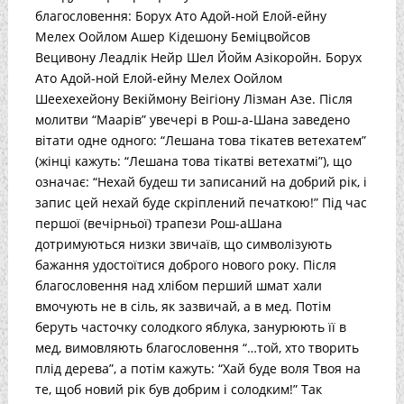
благословення: Борух Ато Адой-ной Елой-ейну
Мелех Оойлом Ашер Кідешону Беміцвойсов
Вецивону Леадлік Нейр Шел Йойм Азікоройн. Борух
Ато Адой-ной Елой-ейну Мелех Оойлом
Шеехехейону Векіймону Веігіону Лізман Азе. Після
молитви “Маарів” увечері в Рош-а-Шана заведено
вітати одне одного: “Лешана това тікатев ветехатем”
(жінці кажуть: “Лешана това тікатві ветехатмі”), що
означає: “Нехай будеш ти записаний на добрий рік, і
запис цей нехай буде скріплений печаткою!” Під час
першої (вечірньої) трапези Рош-аШана
дотримуються низки звичаїв, що символізують
бажання удостоїтися доброго нового року. Після
благословення над хлібом перший шмат хали
вмочують не в сіль, як зазвичай, а в мед. Потім
беруть часточку солодкого яблука, занурюють її в
мед, вимовляють благословення “…той, хто творить
плід дерева”, а потім кажуть: “Хай буде воля Твоя на
те, щоб новий рік був добрим і солодким!” Так