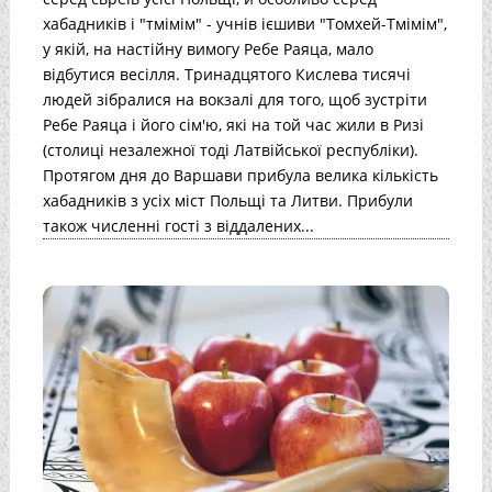
хабадників і "тмімім" - учнів ієшиви "Томхей-Тмімім",
у якій, на настійну вимогу Ребе Раяца, мало
відбутися весілля. Тринадцятого Кислева тисячі
людей зібралися на вокзалі для того, щоб зустріти
Ребе Раяца і його сім'ю, які на той час жили в Ризі
(столиці незалежної тоді Латвійської республіки).
Протягом дня до Варшави прибула велика кількість
хабадників з усіх міст Польщі та Литви. Прибули
також численні гості з віддалених...