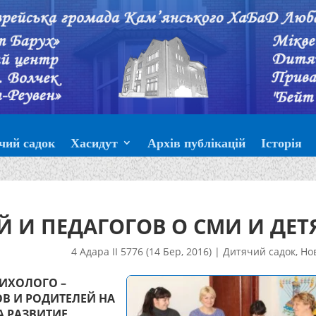
чий садок
Хасидут
Архів публікацій
Історія
 И ПЕДАГОГОВ О СМИ И ДЕТ
4 Адара II 5776 (14 Бер, 2016)
|
Дитячий садок
,
Но
СИХОЛОГО –
В И РОДИТЕЛЕЙ НА
А РАЗВИТИЕ