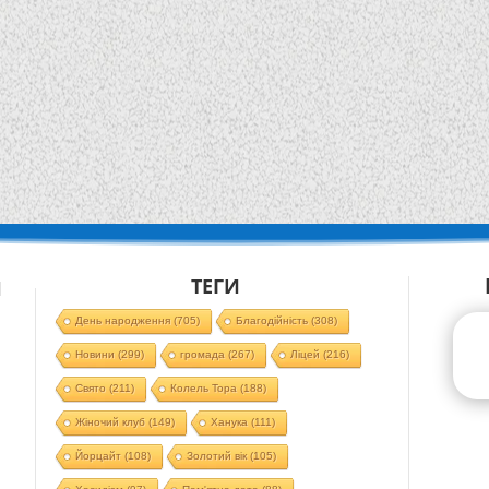
ТЕГИ
Й
День народження
(705)
Благодійність
(308)
Новини
(299)
громада
(267)
Ліцей
(216)
Свято
(211)
Колель Тора
(188)
Жіночий клуб
(149)
Ханука
(111)
Йорцайт
(108)
Золотий вік
(105)