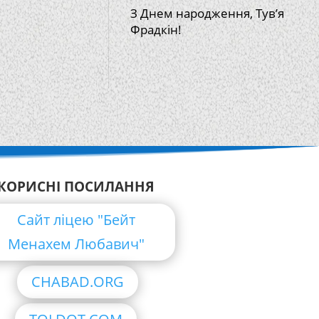
З Днем народження, Тув’я
Фрадкін!
КОРИСНІ ПОСИЛАННЯ
Сайт ліцею "Бейт
Менахем Любавич"
CHABAD.ORG