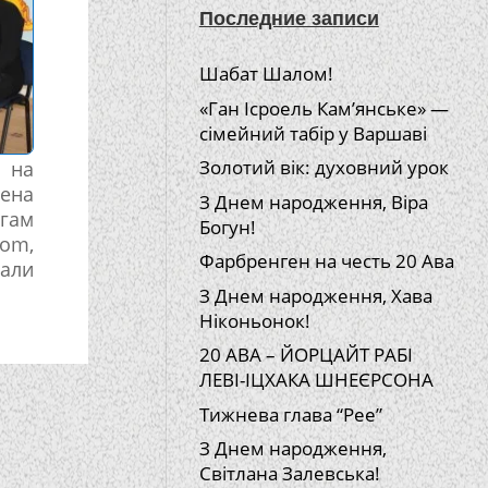
Последние записи
Шабат Шалом!
«Ган Ісроель Кам’янське» —
сімейний табір у Варшаві
Золотий вік: духовний урок
а на
ена
З Днем народження, Віра
огам
Богун!
om,
Фарбренген на честь 20 Ава
али
З Днем народження, Хава
Ніконьонок!
20 АВА – ЙОРЦАЙТ РАБІ
ЛЕВІ-ІЦХАКА ШНЕЄРСОНА
Тижнева глава “Рее”
З Днем народження,
Світлана Залевська!