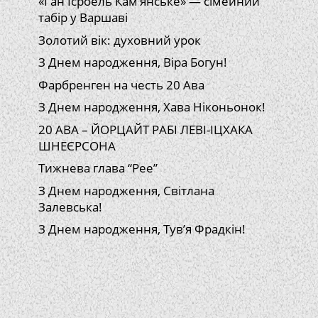
«Ган Ісроель Кам’янське» — сімейний
табір у Варшаві
Золотий вік: духовний урок
З Днем народження, Віра Богун!
Фарбренген на честь 20 Ава
З Днем народження, Хава Ніконьонок!
20 АВА – ЙОРЦАЙТ РАБІ ЛЕВІ-ІЦХАКА
ШНЕЄРСОНА
Тижнева глава “Рее”
З Днем народження, Світлана
Залевська!
З Днем народження, Тув’я Фрадкін!