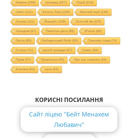
Новини
(299)
громада
(267)
Ліцей
(216)
Свято
(211)
Колель Тора
(188)
Жіночий клуб
(149)
Ханука
(111)
Йорцайт
(108)
Золотий вік
(105)
Хасидізм
(97)
Пам'ятна дата
(88)
JFuture
(88)
Песах
(85)
Любавичський Ребе
(80)
Тижнева глава
(74)
Статьи
(71)
музей громади
(67)
Суккот
(64)
Пурім
(57)
Привітання
(55)
Про нас говорять
(54)
EnerJew
(54)
хали
(53)
КОРИСНІ ПОСИЛАННЯ
Сайт ліцею "Бейт Менахем
Любавич"