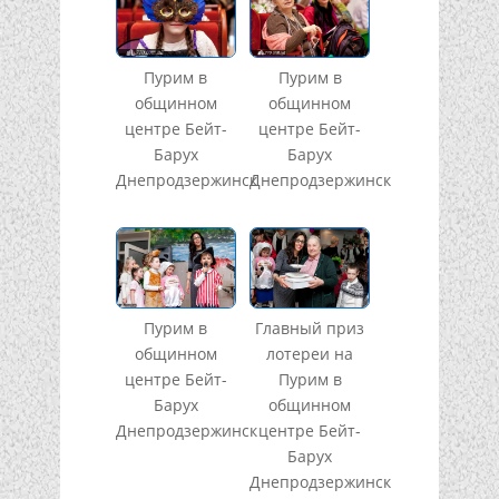
Пурим в
Пурим в
общинном
общинном
центре Бейт-
центре Бейт-
Барух
Барух
Днепродзержинск
Днепродзержинск
Пурим в
Главный приз
общинном
лотереи на
центре Бейт-
Пурим в
Барух
общинном
Днепродзержинск
центре Бейт-
Барух
Днепродзержинск