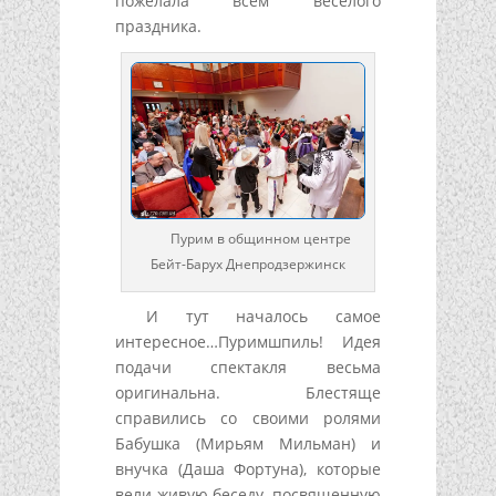
пожелала всем веселого
праздника.
Пурим в общинном центре
Бейт-Барух Днепродзержинск
И тут началось самое
интересное…Пуримшпиль! Идея
подачи спектакля весьма
оригинальна. Блестяще
справились со своими ролями
Бабушка (Мирьям Мильман) и
внучка (Даша Фортуна), которые
вели живую беседу, посвященную