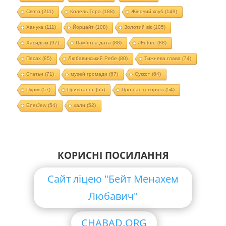
Свято
(211)
Колель Тора
(188)
Жіночий клуб
(149)
Ханука
(111)
Йорцайт
(108)
Золотий вік
(105)
Хасидізм
(97)
Пам'ятна дата
(88)
JFuture
(88)
Песах
(85)
Любавичський Ребе
(80)
Тижнева глава
(74)
Статьи
(71)
музей громади
(67)
Суккот
(64)
Пурім
(57)
Привітання
(55)
Про нас говорять
(54)
EnerJew
(54)
хали
(52)
КОРИСНІ ПОСИЛАННЯ
Сайт ліцею "Бейт Менахем
Любавич"
CHABAD.ORG