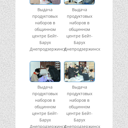
Выдача
Выдача
продуктовых
продуктовых
наборов в
наборов в
общинном
общинном
центре Бейт-
центре Бейт-
Барух
Барух
Днепродзержинск
Днепродзержинск
Выдача
Выдача
продуктовых
продуктовых
наборов в
наборов в
общинном
общинном
центре Бейт-
центре Бейт-
Барух
Барух
Днепродзержинск
Днепродзержинск