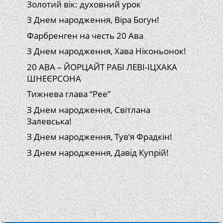
Золотий вік: духовний урок
З Днем народження, Віра Богун!
Фарбренген на честь 20 Ава
З Днем народження, Хава Ніконьонок!
20 АВА – ЙОРЦАЙТ РАБІ ЛЕВІ-ІЦХАКА
ШНЕЄРСОНА
Тижнева глава “Рее”
З Днем народження, Світлана
Залевська!
З Днем народження, Тув’я Фрадкін!
З Днем народження, Давід Купрій!