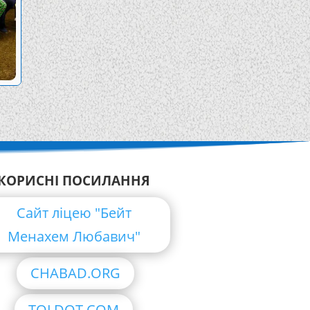
КОРИСНІ ПОСИЛАННЯ
Сайт ліцею "Бейт
Менахем Любавич"
CHABAD.ORG
TOLDOT.COM