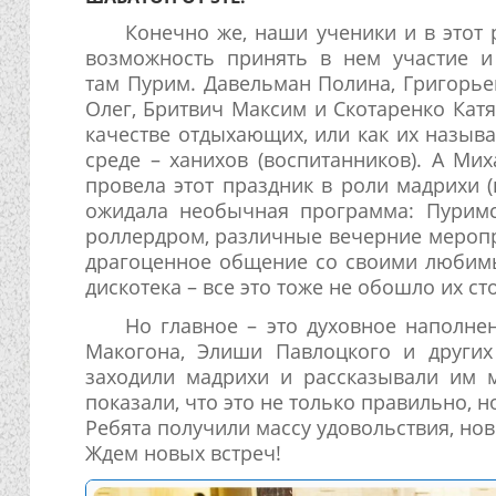
Конечно же, наши ученики и в этот 
возможность принять в нем участие и
там Пурим. Давельман Полина, Григорье
Олег, Бритвич Максим и Скотаренко Катя
качестве отдыхающих, или как их назыв
среде – ханихов (воспитанников). А Ми
провела этот праздник в роли мадрихи (
ожидала необычная программа: Пуримс
роллердром, различные вечерние меропр
драгоценное общение со своими любимы
дискотека – все это тоже не обошло их ст
Но главное – это духовное наполне
Макогона, Элиши Павлоцкого и других
заходили мадрихи и рассказывали им 
показали, что это не только правильно, 
Ребята получили массу удовольствия, нов
Ждем новых встреч!