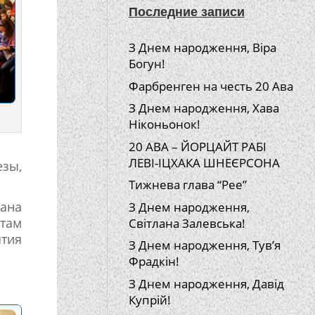
Последние записи
З Днем народження, Віра
Богун!
Фарбренген на честь 20 Ава
З Днем народження, Хава
Ніконьонок!
20 АВА – ЙОРЦАЙТ РАБІ
ЛЕВІ-ІЦХАКА ШНЕЄРСОНА
езы,
Тижнева глава “Рее”
Дана
З Днем народження,
там
Світлана Залевська!
тия
З Днем народження, Тув’я
Фрадкін!
З Днем народження, Давід
Купрій!