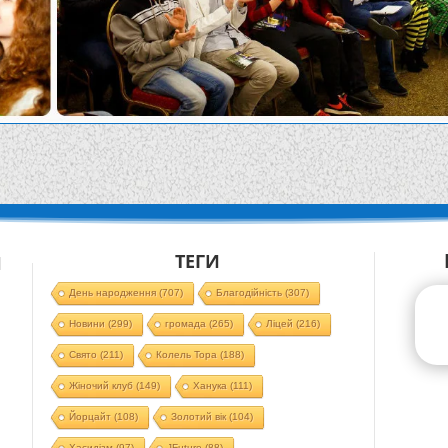
ТЕГИ
Й
День народження
(707)
Благодійність
(307)
Новини
(299)
громада
(265)
Ліцей
(216)
Свято
(211)
Колель Тора
(188)
Жіночий клуб
(149)
Ханука
(111)
Йорцайт
(108)
Золотий вік
(104)
Хасидізм
(97)
JFuture
(88)