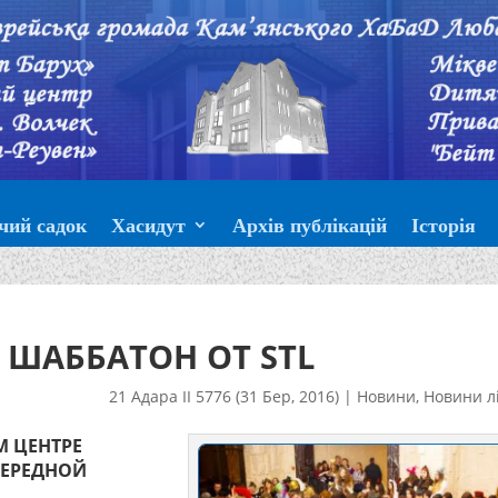
чий садок
Хасидут
Архів публікацій
Історія
ШАББАТОН ОТ STL
21 Адара II 5776 (31 Бер, 2016)
|
Новини
,
Новини л
М ЦЕНТРЕ
ЧЕРЕДНОЙ