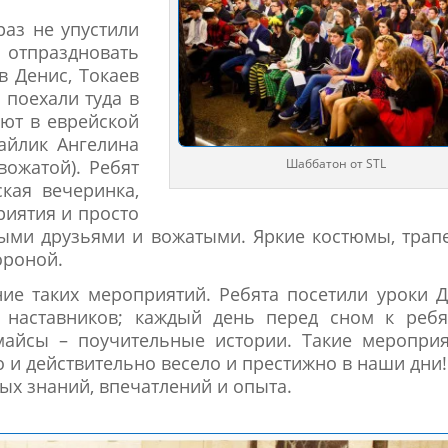
раз не упустили
 отпраздновать
в Денис, Токаев
 поехали туда в
ают в еврейской
хайлик Ангелина
вожатой). Ребят
Шаббатон от STL
кая вечеринка,
иятия и просто
ми друзьями и вожатыми. Яркие костюмы, трап
ороной.
ние таких мероприятий. Ребята посетили уроки 
 наставников; каждый день перед сном к ребя
майсы – поучительные истории. Такие мероприя
но и действительно весело и престижно в наши дни!
ых знаний, впечатлений и опыта.