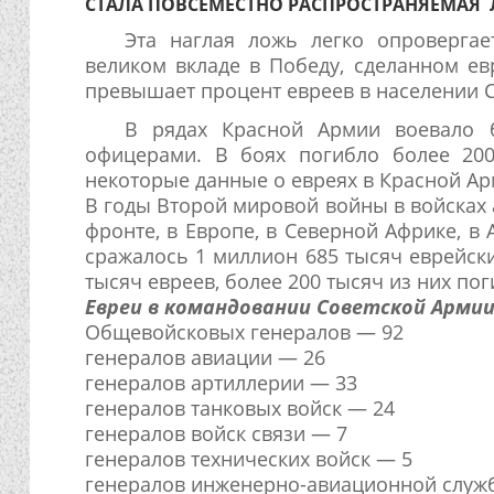
СТАЛА ПОВСЕМЕСТНО РАСПРОСТРАНЯЕМАЯ Л
Эта наглая ложь легко опровергае
великом вкладе в Победу, сделанном ев
превышает процент евреев в населении 
В рядах Красной Армии воевало 
офицерами. В боях погибло более 20
некоторые данные о евреях в Красной Арм
В годы Второй мировой войны в войсках 
фронте, в Европе, в Северной Африке, в 
сражалось 1 миллион 685 тысяч еврейск
тысяч евреев, более 200 тысяч из них пог
Евреи в командовании Советской Армии
Общевойсковых генералов — 92
генералов авиации — 26
генералов артиллерии — 33
генералов танковых войск — 24
генералов войск связи — 7
генералов технических войск — 5
генералов инженерно-авиационной служ