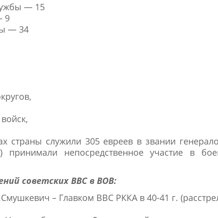
лужбы — 15
 9
ы — 34
кругов,
войск,
х страны служили 305 евреев в звании генерал
а) принимали непосредственное участие в бое
ений советских ВВС в ВОВ:
.Смушкевич – Главком ВВС РККА в 40-41 г. (расстре