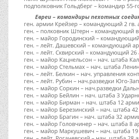
подполковник Гольдберг – kомандир 55-го
Евреи – командиры пехотных соедин
ген. армии Крейзер – командующий 2 гв.
ген. – полковник Штерн – командующий 
ген. – майор Городинский – командующи
ген. – лейт. Дашевский – командующий а
ген. – лейт. Сквирский – командующий 26
ген. – майор Кацнельсон – нач. штаба Ка
ген. – майор Стельмах – нач. штаба Лени
ген. – лейт. Белкин – нач. управления 
ген. – лейт. Рубин – нач.разведки Юго-За
ген. – майор Соркин – нач.разведки Дал
ген. – майор Бейлин – нач. штаба 3 Удар
ген. – майор Бирман – нач. штаба 12 арм
ген. – майор Березинский – нач. штаба 4
ген. – майор Брагин – нач. штаба 32 арми
ген. – майор Головчинер – нач. штаба 8 
ген. – майор Маркушевич – нач. штаба 1
ген. – лейт. Рогачевский – нач. штаба 28 