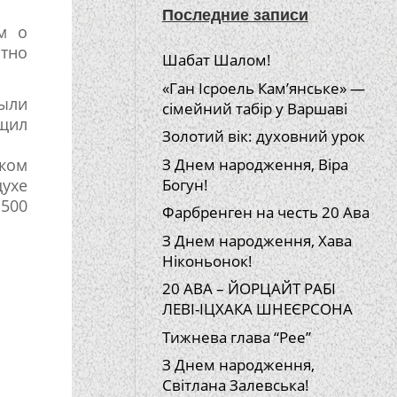
Последние записи
м о
атно
Шабат Шалом!
«Ган Ісроель Кам’янське» —
ыли
сімейний табір у Варшаві
щил
Золотий вік: духовний урок
ском
З Днем народження, Віра
духе
Богун!
 500
Фарбренген на честь 20 Ава
З Днем народження, Хава
Ніконьонок!
20 АВА – ЙОРЦАЙТ РАБІ
ЛЕВІ-ІЦХАКА ШНЕЄРСОНА
Тижнева глава “Рее”
З Днем народження,
Світлана Залевська!