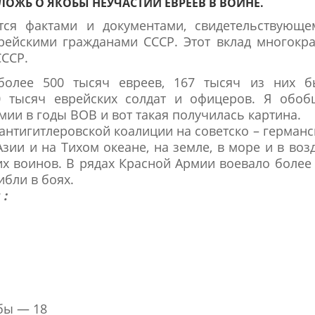
ОЖЬ О ЯКОБЫ НЕУЧАСТИИ ЕВРЕЕВ В ВОЙНЕ.
тся фактами и документами, свидетельствующе
рейскими гражданами СССР. Этот вклад многокр
СССР.
более 500 тысяч евреев, 167 тысяч из них б
0 тысяч еврейских солдат и офицеров. Я обоб
ии в годы ВОВ и вот такая получилась картина.
антигитлеровской коалиции на советско – герман
Азии и на Тихом океане, на земле, в море и в воз
их воинов. В рядах Красной Армии воевало более
ибли в боях.
 :
бы — 18