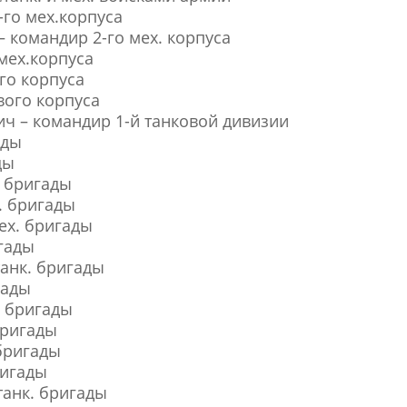
-го мех.корпуса
 командир 2-го мех. корпуса
 мех.корпуса
ого корпуса
вого корпуса
ич – командир 1-й танковой дивизии
ады
ды
. бригады
. бригады
ех. бригады
игады
танк. бригады
гады
. бригады
бригады
 бригады
ригады
танк. бригады