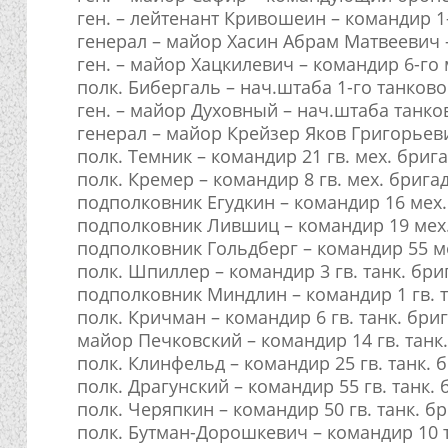
ген. – лейтенант Кривошеин – командир 1
генерал – майор Хасин Абрам Матвеевич –
ген. – майор Хацкилевич – командир 6-го
полк. Бибергаль – нач.штаба 1-го танков
ген. – майор Духовный – нач.штаба танко
генерал – майор Крейзер Яков Григорьев
полк. Темник – командир 21 гв. мех. бриг
полк. Кремер – командир 8 гв. мех. брига
подполковник Егудкин – командир 16 мех
подполковник Лившиц – командир 19 мех
подполковник Гольдберг – командир 55 м
полк. Шпиллер – командир 3 гв. танк. бр
подполковник Миндлин – командир 1 гв. 
полк. Кричман – командир 6 гв. танк. бри
майор Печковский – командир 14 гв. танк
полк. Клинфельд – командир 25 гв. танк. 
полк. Драгунский – командир 55 гв. танк.
полк. Черяпкин – командир 50 гв. танк. б
полк. Бутман-Дорошкевич – командир 10 