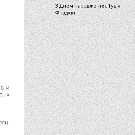
З Днем народження, Тув’я
Фрадкін!
ов и
вых
лян