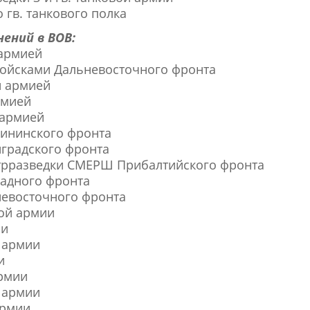
 гв. танкового полка
ений в ВОВ:
 армией
войсками Дальневосточного фронта
й армией
рмией
 армией
лининского фронта
нградского фронта
контрразведки СМЕРШ Прибалтийского фронта
падного фронта
ьневосточного фронта
ной армии
ии
2 армии
и
армии
9 армии
армии