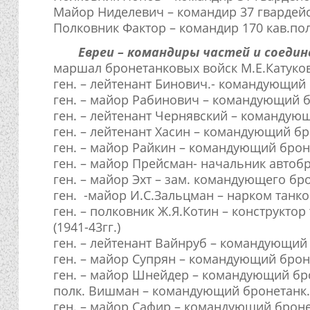
Майор Ниделевич – командир 37 гвардейс
Полковник Фактор – командир 170 кав.пол
Евреи – командиры частей и соедин
маршал бронетанковых войск М.Е.Катуко
ген. – лейтенант Бинович.- командующий 
ген. – майор Рабинович – командующий б
ген. – лейтенант Чернявский – командую
ген. – лейтенант Хасин – командующий б
ген. – майор Райкин – командующий брон
ген. – майор Прейсман- начальник автоб
ген. – майор Эхт – зам. командующего бр
ген. -майор И.С.Зальцман – нарком танко
ген. – полковник Ж.Я.Котин – конструкто
(1941-43гг.)
ген. – лейтенант Вайнруб – командующий
ген. – майор Супрян – командующий брон
ген. – майор Шнейдер – командующий бро
полк. Вишман – командующий бронетанк.
ген. – майор Сафир – командующий броне