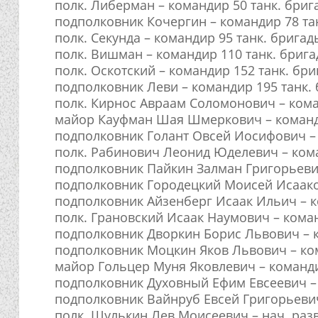
полк. Либерман – командир 50 танк. бриг
подполковник Кочергин – командир 78 та
полк. Секунда – командир 95 танк. бригад
полк. Вишман – командир 110 танк. бриг
полк. Оскотский – командир 152 танк. бр
подполковник Леви – командир 195 танк.
полк. Кирнос Авраам Соломонович – кома
майор Кауфман Шая Шмеркович – команди
подполковник Голант Овсей Иосифович – 
полк. Рабинович Леонид Юделевич – кома
подполковник Пайкин Залман Григорьевич
подполковник Городецкий Моисей Исааков
подполковник Айзенберг Исаак Ильич – к
полк. Грановский Исаак Наумович – коман
подполковник Дворкин Борис Львович – к
подполковник Моцкин Яков Львович – ком
майор Гольцер Муня Яковлевич – команди
подполковник Духовный Ефим Евсеевич – 
подполковник Вайнруб Евсей Григорьевич
полк. Шулькин Лев Моисеевич – нач. разв