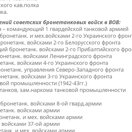
кого кав.полка
ка.
ений советских бронетанковых войск в ВОВ:
в – командующий 1 гвардейской танковой армией
бронетанк. и мех.войсками 2-го Украинского фрон
ронетанк. войсками 2-го Белорусского фронта
щий бронетанк. войсками 2-го Прибалтийского фро
ронетанк. войсками Ленинградского фронта
етанк. войсками 4-го Украинского фронта
ронетанк. управления Северо-Западного фронта
онетанк. войсками 3-го Украинского фронта
вой промышленности (1942-43гг.)
р танков, зам.наркома танковой промышленности
 бронетанк. войсками 8-ой гвард.армии
етанк. войсками армии
нетанк. и мех. войсками армии
 войсками 37-ой армии
танк. и мех. войсками армии