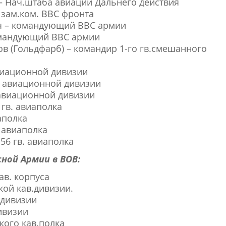
 – Нач.штаба авиации Дальнего действия
 зам.ком. ВВС фронта
ич – командующий ВВС армии
командующий ВВС армии
тов (Гольдфарб) – командир 1-го гв.смешанного
виационной дивизии
2 авиационной дивизии
 авиационной дивизии
гв. авиаполка
аполка
 авиаполка
56 гв. авиаполка
сной Армии в ВОВ:
ав. корпуса
кой кав.дивизии.
.дивизии
ивизии
кого кав.полка