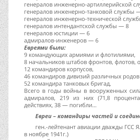
генералов инженерно-артиллерийской с
генералов инженерно-танковой службы —
генералов инженерно-технической служб
генералов интендантской службы — 8
генералов юстиции — 6
адмиралов-инженеров — 6
Евреями были:
9 командующих армиями и флотилиями,
8 начальников штабов фронтов, флотов, о
12 командиров корпусов,
46 командиров дивизий различных родов 
52 командира танковых бригад,
Всего в годы войны в вооруженных сила
адмиралов, 219 из них (71,8 процент
действиях, 38 — погибли…
Евреи – командиры частей и соедин
ген.-лейтенант авиации дважды ГСС Я
в ноябре 1941г.)