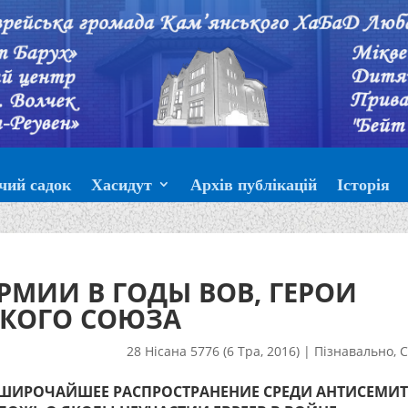
чий садок
Хасидут
Архів публікацій
Історія
РМИИ В ГОДЫ ВОВ, ГЕРОИ
СКОГО СОЮЗА
28 Нісана 5776 (6 Тра, 2016)
|
Пізнавально
,
С
ШИРОЧАЙШЕЕ РАСПРОСТРАНЕНИЕ СРЕДИ АНТИСЕМИ