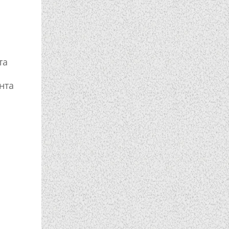
та
нта