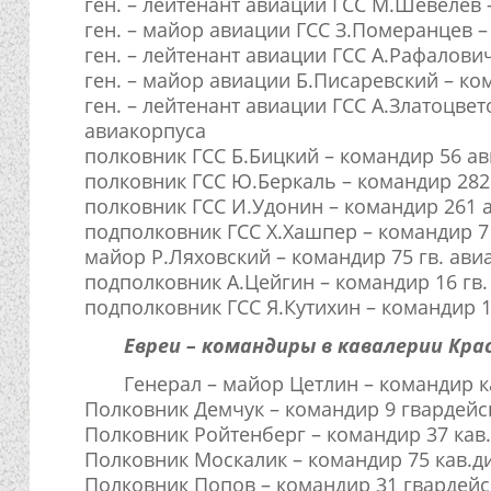
ген. – лейтенант авиации ГСС М.Шевелев
ген. – майор авиации ГСС З.Померанцев –
ген. – лейтенант авиации ГСС А.Рафалов
ген. – майор авиации Б.Писаревский – 
ген. – лейтенант авиации ГСС А.Златоцве
авиакорпуса
полковник ГСС Б.Бицкий – командир 56 а
полковник ГСС Ю.Беркаль – командир 28
полковник ГСС И.Удонин – командир 261
подполковник ГСС Х.Хашпер – командир 7 
майор Р.Ляховский – командир 75 гв. ави
подполковник А.Цейгин – командир 16 гв.
подполковник ГСС Я.Кутихин – командир 1
Евреи – командиры в кавалерии Кра
Генерал – майор Цетлин – командир к
Полковник Демчук – командир 9 гвардейс
Полковник Ройтенберг – командир 37 кав
Полковник Москалик – командир 75 кав.д
Полковник Попов – командир 31 гвардейс