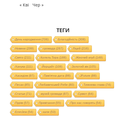
« Кві
Чер »
ТЕГИ
День народження
(706)
Благодійність
(308)
Новини
(299)
громада
(267)
Ліцей
(216)
Свято
(211)
Колель Тора
(188)
Жіночий клуб
(149)
Ханука
(111)
Йорцайт
(108)
Золотий вік
(105)
Хасидізм
(97)
Пам'ятна дата
(88)
JFuture
(88)
Песах
(85)
Любавичський Ребе
(80)
Тижнева глава
(74)
Статьи
(71)
музей громади
(67)
Суккот
(64)
Пурім
(57)
Привітання
(55)
Про нас говорять
(54)
EnerJew
(54)
хали
(53)