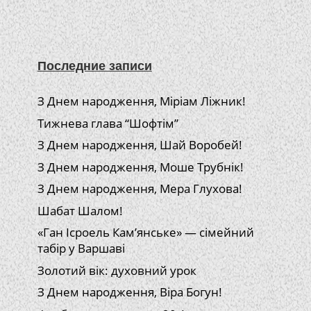
Последние записи
З Днем народження, Міріам Ліжник!
Тижнева глава “Шофтім”
З Днем народження, Шай Воробей!
З Днем народження, Моше Трубнік!
З Днем народження, Мера Глухова!
Шабат Шалом!
«Ган Ісроель Кам’янське» — сімейний
табір у Варшаві
Золотий вік: духовний урок
З Днем народження, Віра Богун!