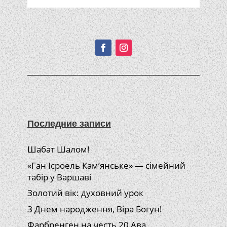
Подписывайтесь!
Последние записи
Шабат Шалом!
«Ган Ісроель Кам’янське» — сімейний
табір у Варшаві
Золотий вік: духовний урок
З Днем народження, Віра Богун!
Фарбренген на честь 20 Ава