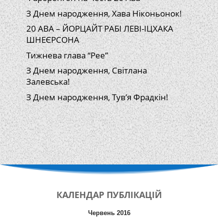
З Днем народження, Хава Ніконьонок!
20 АВА – ЙОРЦАЙТ РАБІ ЛЕВІ-ІЦХАКА
ШНЕЄРСОНА
Тижнева глава “Рее”
З Днем народження, Світлана
Залевська!
З Днем народження, Тув’я Фрадкін!
КАЛЕНДАР
ПУБЛІКАЦІЙ
Червень 2016