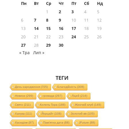
Пн
Вт
Ср
Чт
Пт
Сб
Нд
1
2
3
4
5
6
7
8
9
10
11
12
13
14
15
16
17
18
19
20
21
22
23
24
25
26
27
28
29
30
« Тра
Лип »
ТЕГИ
День народження
(705)
Благодійність
(308)
Новини
(299)
громада
(267)
Ліцей
(216)
Свято
(211)
Колель Тора
(188)
Жіночий клуб
(149)
Ханука
(111)
Йорцайт
(108)
Золотий вік
(105)
Хасидізм
(97)
Пам'ятна дата
(88)
JFuture
(88)