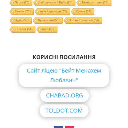
Песах
(85)
Любавичський Ребе
(80)
Тижнева глава
(74)
Статьи
(71)
музей громади
(67)
Суккот
(64)
Пурім
(57)
Привітання
(55)
Про нас говорять
(54)
EnerJew
(54)
хали
(53)
КОРИСНІ ПОСИЛАННЯ
Сайт ліцею "Бейт Менахем
Любавич"
CHABAD.ORG
TOLDOT.COM