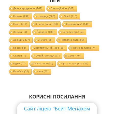
ТЕГИ
День народження
(707)
Благодійність
(307)
Новини
(299)
громада
(265)
Ліцей
(216)
Свято
(211)
Колель Тора
(188)
Жіночий клуб
(149)
Ханука
(111)
Йорцайт
(108)
Золотий вік
(104)
Хасидізм
(97)
JFuture
(88)
Пам'ятна дата
(88)
Песах
(85)
Любавичський Ребе
(80)
Тижнева глава
(74)
Статьи
(71)
музей громади
(67)
Суккот
(64)
Пурім
(57)
Привітання
(55)
Про нас говорять
(54)
EnerJew
(54)
хали
(52)
КОРИСНІ ПОСИЛАННЯ
Сайт ліцею "Бейт Менахем