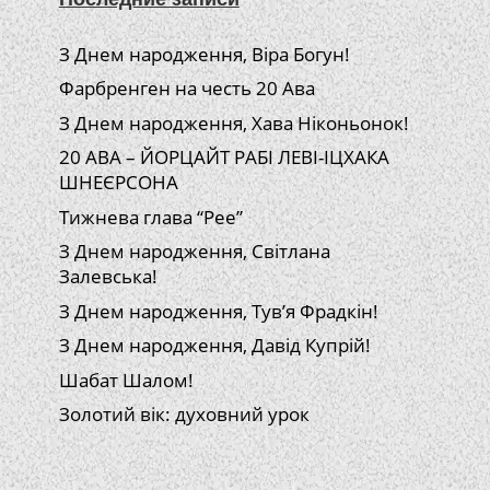
З Днем народження, Віра Богун!
Фарбренген на честь 20 Ава
З Днем народження, Хава Ніконьонок!
20 АВА – ЙОРЦАЙТ РАБІ ЛЕВІ-ІЦХАКА
ШНЕЄРСОНА
Тижнева глава “Рее”
З Днем народження, Світлана
Залевська!
З Днем народження, Тув’я Фрадкін!
З Днем народження, Давід Купрій!
Шабат Шалом!
Золотий вік: духовний урок