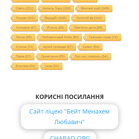
Свято
(211)
Колель Тора
(188)
Жіночий клуб
(149)
Ханука
(111)
Йорцайт
(108)
Золотий вік
(104)
Хасидізм
(97)
JFuture
(88)
Пам'ятна дата
(88)
Песах
(85)
Любавичський Ребе
(80)
Тижнева глава
(74)
Статьи
(71)
музей громади
(67)
Суккот
(64)
Пурім
(57)
Привітання
(55)
Про нас говорять
(54)
EnerJew
(54)
хали
(52)
КОРИСНІ ПОСИЛАННЯ
Сайт ліцею "Бейт Менахем
Любавич"
CHABAD.ORG