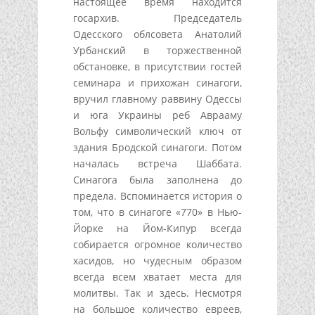
настоящее время находится
госархив. Председатель
Одесского облсовета Анатолий
Урбанский в торжественной
обстановке, в присутствии гостей
семинара и прихожан синагоги,
вручил главному раввину Одессы
и юга Украины реб Аврааму
Вольфу символический ключ от
здания Бродской синагоги. Потом
началась встреча Шаббата.
Синагога была заполнена до
предела. Вспоминается история о
том, что в синагоге «770» в Нью-
Йорке на Йом-Кипур всегда
собирается огромное количество
хасидов, но чудесным образом
всегда всем хватает места для
молитвы. Так и здесь. Несмотря
на большое количество евреев,