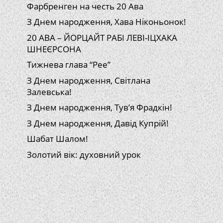
Фарбренген на честь 20 Ава
З Днем народження, Хава Ніконьонок!
20 АВА – ЙОРЦАЙТ РАБІ ЛЕВІ-ІЦХАКА
ШНЕЄРСОНА
Тижнева глава “Рее”
З Днем народження, Світлана
Залевська!
З Днем народження, Тув’я Фрадкін!
З Днем народження, Давід Купрій!
Шабат Шалом!
Золотий вік: духовний урок