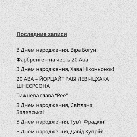
Последние записи
З Днем народження, Віра Богун!
Фарбренген на честь 20 Ава
З Днем народження, Хава Ніконьонок!
20 АВА – ЙОРЦАЙТ РАБІ ЛЕВІ-ІЦХАКА
ШНЕЄРСОНА
Тижнева глава “Рее”
З Днем народження, Світлана
Залевська!
З Днем народження, Тув’я Фрадкін!
З Днем народження, Давід Купрій!