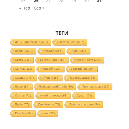
25
26
27
28
29
30
31
« Чер
Сер »
ТЕГИ
День народження
(707)
Благодійність
(307)
Новини
(299)
громада
(265)
Ліцей
(216)
Свято
(211)
Колель Тора
(188)
Жіночий клуб
(149)
Ханука
(111)
Йорцайт
(108)
Золотий вік
(104)
Хасидізм
(97)
JFuture
(88)
Пам'ятна дата
(88)
Песах
(85)
Любавичський Ребе
(80)
Тижнева глава
(74)
Статьи
(71)
музей громади
(67)
Суккот
(64)
Пурім
(57)
Привітання
(55)
Про нас говорять
(54)
EnerJew
(54)
хали
(52)