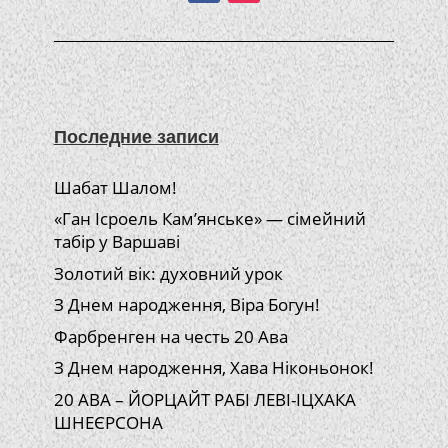
Последние записи
Шабат Шалом!
«Ган Ісроель Кам’янське» — сімейний
табір у Варшаві
Золотий вік: духовний урок
З Днем народження, Віра Богун!
Фарбренген на честь 20 Ава
З Днем народження, Хава Ніконьонок!
20 АВА – ЙОРЦАЙТ РАБІ ЛЕВІ-ІЦХАКА
ШНЕЄРСОНА