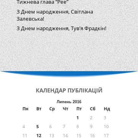
Тижнева глава “Рее”
З Днем народження, Світлана
Залевська!
З Днем народження, Тув’я Фрадкін!
КАЛЕНДАР
ПУБЛІКАЦІЙ
Липень 2016
Пн
Вт
Ср
Чт
Пт
Сб
Нд
1
2
3
4
5
6
7
8
9
10
11
12
13
14
15
16
17