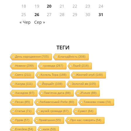
18
19
20
21
22
23
24
25
26
27
28
29
30
31
« Чер
Сер »
ТЕГИ
День народження
(705)
Благодійність
(308)
Новини
(299)
громада
(267)
Ліцей
(216)
Свято
(211)
Колель Тора
(188)
Жіночий клуб
(149)
Ханука
(111)
Йорцайт
(108)
Золотий вік
(105)
Хасидізм
(97)
Пам'ятна дата
(88)
JFuture
(88)
Песах
(85)
Любавичський Ребе
(80)
Тижнева глава
(74)
Статьи
(71)
музей громади
(67)
Суккот
(64)
Пурім
(57)
Привітання
(55)
Про нас говорять
(54)
EnerJew
(54)
хали
(53)