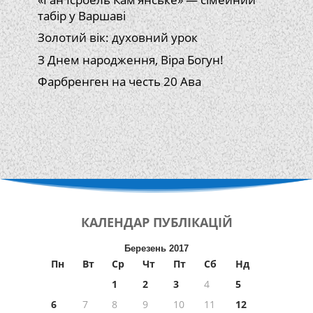
табір у Варшаві
Золотий вік: духовний урок
З Днем народження, Віра Богун!
Фарбренген на честь 20 Ава
КАЛЕНДАР
ПУБЛІКАЦІЙ
Березень 2017
Пн
Вт
Ср
Чт
Пт
Сб
Нд
1
2
3
4
5
6
7
8
9
10
11
12