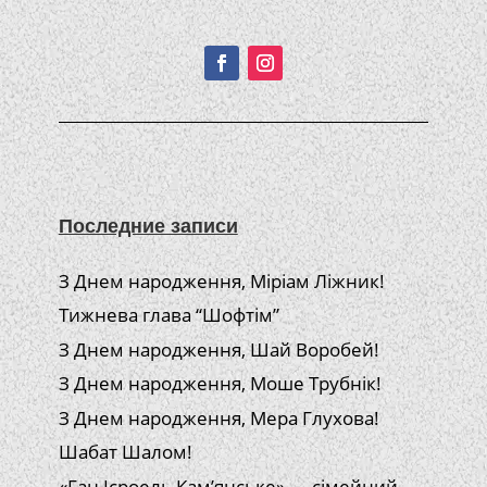
Подписывайтесь!
Последние записи
З Днем народження, Міріам Ліжник!
Тижнева глава “Шофтім”
З Днем народження, Шай Воробей!
З Днем народження, Моше Трубнік!
З Днем народження, Мера Глухова!
Шабат Шалом!
«Ган Ісроель Кам’янське» — сімейний