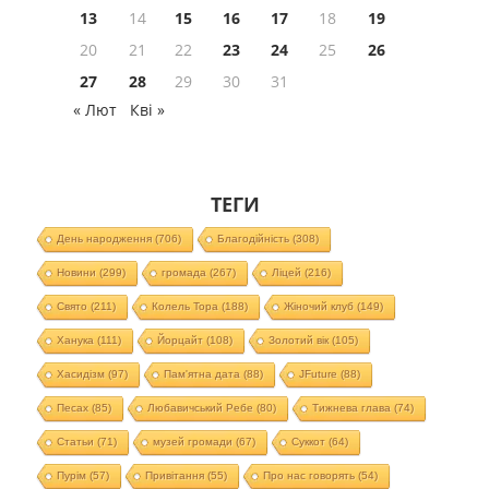
13
14
15
16
17
18
19
20
21
22
23
24
25
26
27
28
29
30
31
« Лют
Кві »
ТЕГИ
День народження
(706)
Благодійність
(308)
Новини
(299)
громада
(267)
Ліцей
(216)
Свято
(211)
Колель Тора
(188)
Жіночий клуб
(149)
Ханука
(111)
Йорцайт
(108)
Золотий вік
(105)
Хасидізм
(97)
Пам'ятна дата
(88)
JFuture
(88)
Песах
(85)
Любавичський Ребе
(80)
Тижнева глава
(74)
Статьи
(71)
музей громади
(67)
Суккот
(64)
Пурім
(57)
Привітання
(55)
Про нас говорять
(54)