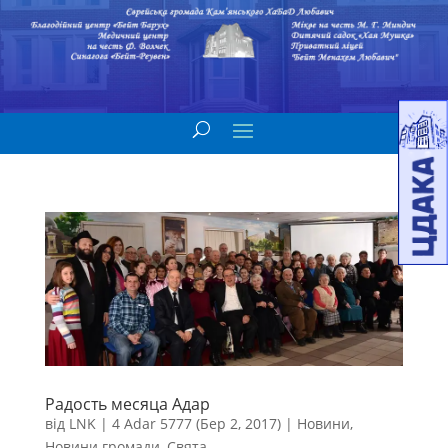
Радость месяца Адар
від
LNK
|
4 Adar 5777 (Бер 2, 2017)
|
Новини
,
Новини громади
,
Свята