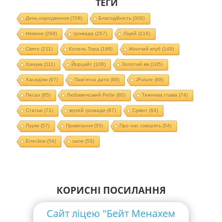
ТЕГИ
День народження
(708)
Благодійність
(308)
Новини
(299)
громада
(267)
Ліцей
(216)
Свято
(211)
Колель Тора
(188)
Жіночий клуб
(149)
Ханука
(111)
Йорцайт
(108)
Золотий вік
(105)
Хасидізм
(97)
Пам'ятна дата
(88)
JFuture
(88)
Песах
(85)
Любавичський Ребе
(80)
Тижнева глава
(74)
Статьи
(71)
музей громади
(67)
Суккот
(64)
Пурім
(57)
Привітання
(55)
Про нас говорять
(54)
EnerJew
(54)
хали
(53)
КОРИСНІ ПОСИЛАННЯ
Сайт ліцею "Бейт Менахем