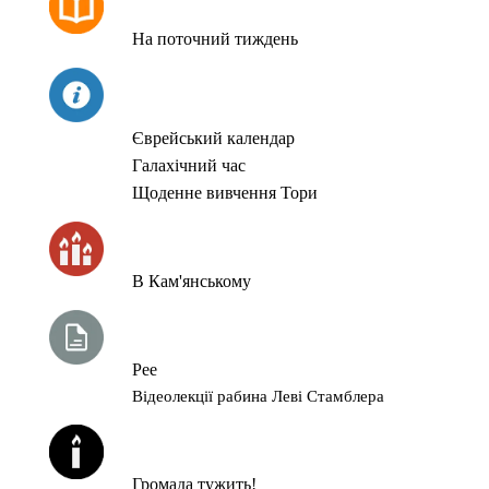
На поточний тиждень
СЬОГОДНІ
Єврейський календар
Галахічний час
Щоденне вивчення Тори
ЧАС ЗАПАЛЮВАННЯ СВІЧОК
В Кам'янському
ТИЖНЕВА ГЛАВА ТОРИ
Рее
Відеолекції рабина Леві Стамблера
ЙОРЦАЙТИ У СЕРПНІ
Громада тужить!