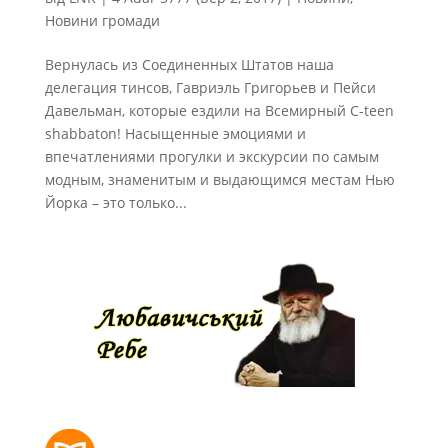
Новини громади
Вернулась из Соединенных Штатов наша
делегация тинсов, Гавриэль Григорьев и Пейси
Давельман, которые ездили на Всемирный С-teen
shabbaton! Насыщенные эмоциями и
впечатлениями прогулки и экскурсии по самым
модным, знаменитым и выдающимся местам Нью
Йорка – это только...
РОЗКЛАД МОЛИТОВ