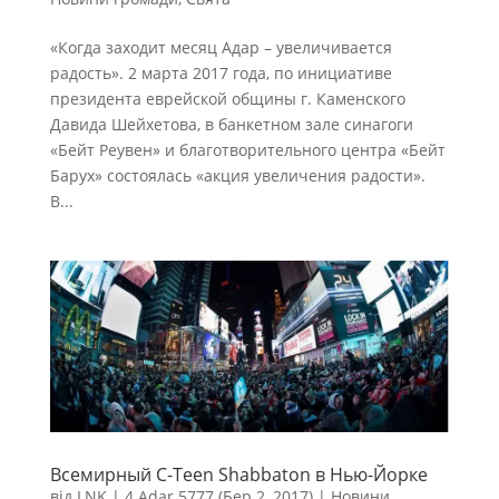
«Когда заходит месяц Адар – увеличивается
радость». 2 марта 2017 года, по инициативе
президента еврейской общины г. Каменского
Давида Шейхетова, в банкетном зале синагоги
«Бейт Реувен» и благотворительного центра «Бейт
Барух» состоялась «акция увеличения радости».
В...
Всемирный C-Teen Shabbaton в Нью-Йорке
від
LNK
|
4 Adar 5777 (Бер 2, 2017)
|
Новини
,