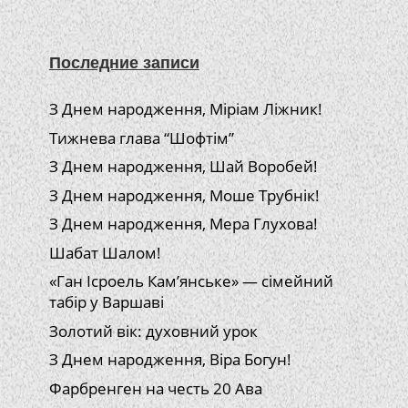
Последние записи
З Днем народження, Міріам Ліжник!
Тижнева глава “Шофтім”
З Днем народження, Шай Воробей!
З Днем народження, Моше Трубнік!
З Днем народження, Мера Глухова!
Шабат Шалом!
«Ган Ісроель Кам’янське» — сімейний
табір у Варшаві
Золотий вік: духовний урок
З Днем народження, Віра Богун!
Фарбренген на честь 20 Ава