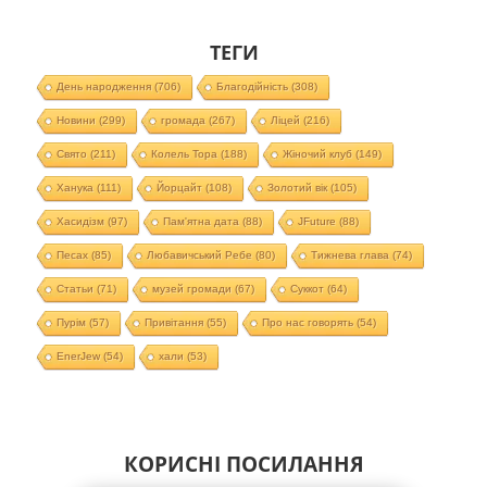
ТЕГИ
День народження
(706)
Благодійність
(308)
Новини
(299)
громада
(267)
Ліцей
(216)
Свято
(211)
Колель Тора
(188)
Жіночий клуб
(149)
Ханука
(111)
Йорцайт
(108)
Золотий вік
(105)
Хасидізм
(97)
Пам'ятна дата
(88)
JFuture
(88)
Песах
(85)
Любавичський Ребе
(80)
Тижнева глава
(74)
Статьи
(71)
музей громади
(67)
Суккот
(64)
Пурім
(57)
Привітання
(55)
Про нас говорять
(54)
EnerJew
(54)
хали
(53)
КОРИСНІ ПОСИЛАННЯ