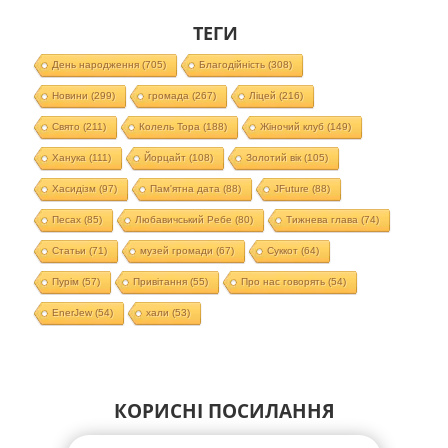
ТЕГИ
День народження
(705)
Благодійність
(308)
Новини
(299)
громада
(267)
Ліцей
(216)
Свято
(211)
Колель Тора
(188)
Жіночий клуб
(149)
Ханука
(111)
Йорцайт
(108)
Золотий вік
(105)
Хасидізм
(97)
Пам'ятна дата
(88)
JFuture
(88)
Песах
(85)
Любавичський Ребе
(80)
Тижнева глава
(74)
Статьи
(71)
музей громади
(67)
Суккот
(64)
Пурім
(57)
Привітання
(55)
Про нас говорять
(54)
EnerJew
(54)
хали
(53)
КОРИСНІ ПОСИЛАННЯ