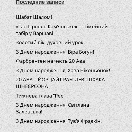
Последние записи
Шабат Шалом!
«Ган Ісроель Кам’янське» — сімейний
табір у Варшаві
Золотий вік: духовний урок
З Днем народження, Віра Богун!
Фарбренген на честь 20 Ава
З Днем народження, Хава Ніконьонок!
20 АВА – ЙОРЦАЙТ РАБІ ЛЕВІ-ІЦХАКА
ШНЕЄРСОНА
Тижнева глава “Рее”
З Днем народження, Світлана
Залевська!
З Днем народження, Тув’я Фрадкін!