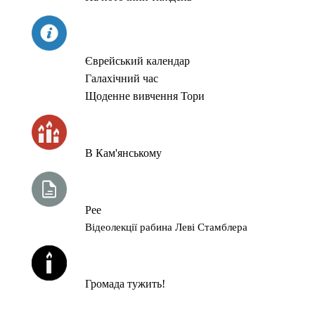
СЬОГОДНІ
Єврейський календар
Галахічний час
Щоденне вивчення Тори
ЧАС ЗАПАЛЮВАННЯ СВІЧОК
В Кам'янському
ТИЖНЕВА ГЛАВА ТОРИ
Рее
Відеолекції рабина Леві Стамблера
ЙОРЦАЙТИ У СЕРПНІ
Громада тужить!