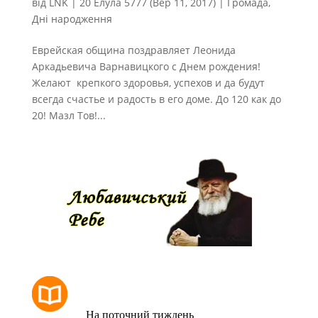
від
LNK
|
20 Елула 5777 (Вер 11, 2017)
|
Громада
,
Дні народження
Еврейская община поздравляет Леонида
Аркадьевича Варнавицкого с Днем рождения!
Желают крепкого здоровья, успехов и да будут
всегда счастье и радость в его доме. До 120 как до
20! Мазл Тов!...
РОЗКЛАД МОЛИТОВ
На поточний тиждень