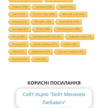
Новини
(299)
громада
(265)
Ліцей
(216)
Свято
(211)
Колель Тора
(188)
Жіночий клуб
(149)
Ханука
(111)
Йорцайт
(108)
Золотий вік
(104)
Хасидізм
(97)
JFuture
(88)
Пам'ятна дата
(88)
Песах
(85)
Любавичський Ребе
(80)
Тижнева глава
(74)
Статьи
(71)
музей громади
(67)
Суккот
(64)
Пурім
(57)
Привітання
(55)
Про нас говорять
(54)
EnerJew
(54)
хали
(52)
КОРИСНІ ПОСИЛАННЯ
Сайт ліцею "Бейт Менахем
Любавич"