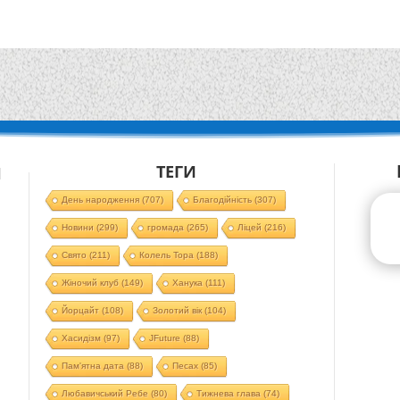
ТЕГИ
Й
День народження
(707)
Благодійність
(307)
Новини
(299)
громада
(265)
Ліцей
(216)
Свято
(211)
Колель Тора
(188)
Жіночий клуб
(149)
Ханука
(111)
Йорцайт
(108)
Золотий вік
(104)
Хасидізм
(97)
JFuture
(88)
Пам'ятна дата
(88)
Песах
(85)
Любавичський Ребе
(80)
Тижнева глава
(74)