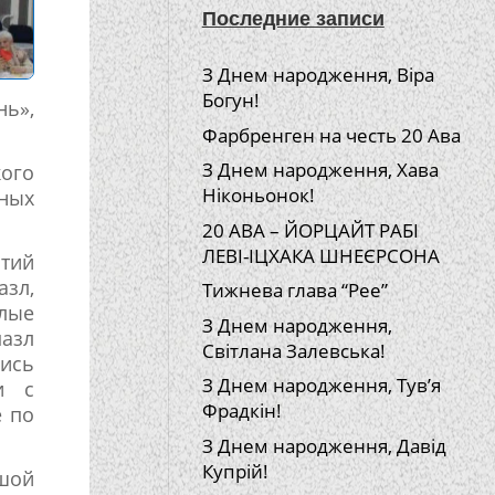
Последние записи
З Днем народження, Віра
Богун!
нь»,
Фарбренген на честь 20 Ава
З Днем народження, Хава
кого
Ніконьонок!
ных
20 АВА – ЙОРЦАЙТ РАБІ
ЛЕВІ-ІЦХАКА ШНЕЄРСОНА
ятий
азл,
Тижнева глава “Рее”
лые
З Днем народження,
азл
Світлана Залевська!
ись
З Днем народження, Тув’я
и с
Фрадкін!
е по
З Днем народження, Давід
Купрій!
шой