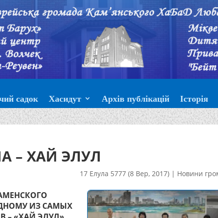
чий садок
Хасидут
Архів публікацій
Історія
ЛА – ХАЙ ЭЛУЛ
17 Елула 5777 (8 Вер, 2017)
|
Новини гро
КАМЕНСКОГО
ДНОМУ ИЗ САМЫХ
 – «ХАЙ ЭЛУЛ».