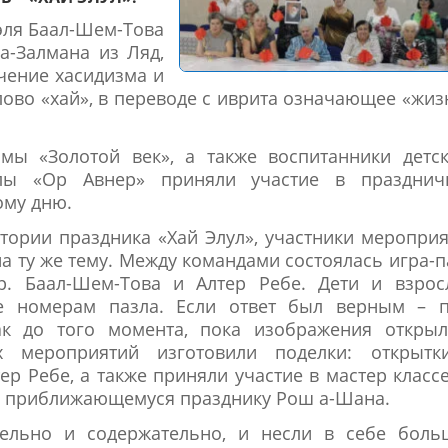
эля Баал-Шем-Това
а-Залмана из Ляд,
учение хасидизма и
во «хай», в переводе с иврита означающее «жиз
ммы «Золотой век», а также воспитанники детс
лы «Ор Авнер» приняли участие в празднич
ому дню.
тории праздника «Хай Элул», участники меропри
 ту же тему. Между командами состоялась игра-п
р. Баал-Шем-Това и Алтер Ребе. Дети и взрос
ие номерам пазла. Если ответ был верным – п
ак до того момента, пока изображения открыл
 мероприятий изготовили поделки: открытк
р Ребе, а также приняли участие в мастер класс
– приближающемуся празднику Рош а-Шана.
ельно и содержательно, и несли в себе боль