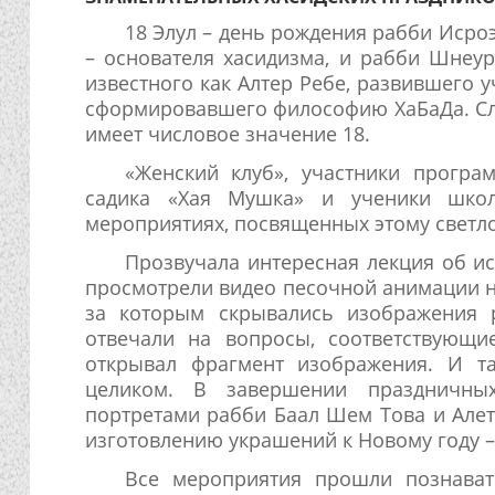
18 Элул – день рождения рабби Исро
– основателя хасидизма, и рабби Шнеур
известного как Алтер Ребе, развившего 
сформировавшего философию ХаБаДа. Сло
имеет числовое значение 18.
«Женский клуб», участники програ
садика «Хая Мушка» и ученики шко
мероприятиях, посвященных этому светл
Прозвучала интересная лекция об ис
просмотрели видео песочной анимации на
за которым скрывались изображения 
отвечали на вопросы, соответствующ
открывал фрагмент изображения. И т
целиком. В завершении праздничных
портретами рабби Баал Шем Това и Алете
изготовлению украшений к Новому году 
Все мероприятия прошли познават