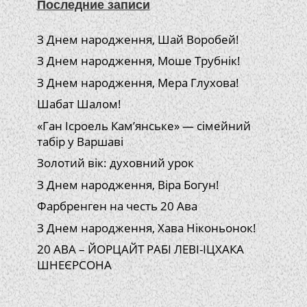
Последние записи
З Днем народження, Шай Воробей!
З Днем народження, Моше Трубнік!
З Днем народження, Мера Глухова!
Шабат Шалом!
«Ган Ісроель Кам’янське» — сімейний
табір у Варшаві
Золотий вік: духовний урок
З Днем народження, Віра Богун!
Фарбренген на честь 20 Ава
З Днем народження, Хава Ніконьонок!
20 АВА – ЙОРЦАЙТ РАБІ ЛЕВІ-ІЦХАКА
ШНЕЄРСОНА