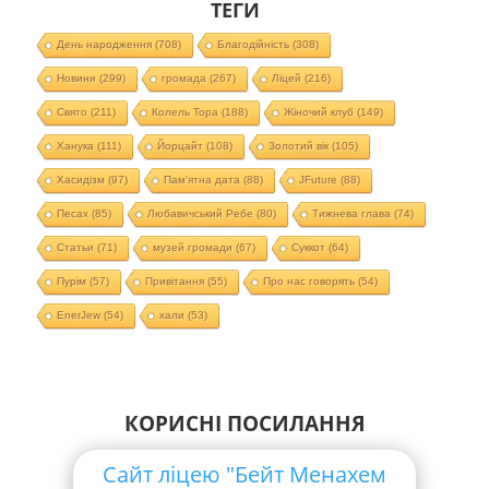
ТЕГИ
День народження
(708)
Благодійність
(308)
Новини
(299)
громада
(267)
Ліцей
(216)
Свято
(211)
Колель Тора
(188)
Жіночий клуб
(149)
Ханука
(111)
Йорцайт
(108)
Золотий вік
(105)
Хасидізм
(97)
Пам'ятна дата
(88)
JFuture
(88)
Песах
(85)
Любавичський Ребе
(80)
Тижнева глава
(74)
Статьи
(71)
музей громади
(67)
Суккот
(64)
Пурім
(57)
Привітання
(55)
Про нас говорять
(54)
EnerJew
(54)
хали
(53)
КОРИСНІ ПОСИЛАННЯ
Сайт ліцею "Бейт Менахем