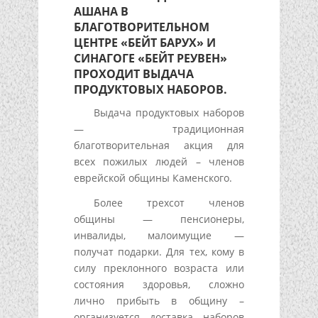
АШАНА В
БЛАГОТВОРИТЕЛЬНОМ
ЦЕНТРЕ «БЕЙТ БАРУХ» И
СИНАГОГЕ «БЕЙТ РЕУВЕН»
ПРОХОДИТ ВЫДАЧА
ПРОДУКТОВЫХ НАБОРОВ.
Выдача продуктовых наборов
— традиционная
благотворительная акция для
всех пожилых людей – членов
еврейской общины Каменского.
Более трехсот членов
общины — пенсионеры,
инвалиды, малоимущие —
получат подарки. Для тех, кому в
силу преклонного возраста или
состояния здоровья, сложно
лично прибыть в общину –
организуется доставка наборов