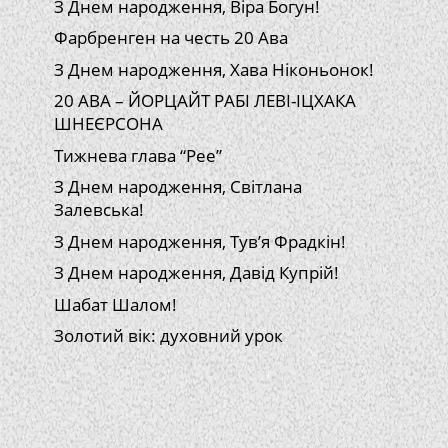
З Днем народження, Віра Богун!
Фарбренген на честь 20 Ава
З Днем народження, Хава Ніконьонок!
20 АВА – ЙОРЦАЙТ РАБІ ЛЕВІ-ІЦХАКА
ШНЕЄРСОНА
Тижнева глава “Рее”
З Днем народження, Світлана
Залевська!
З Днем народження, Тув’я Фрадкін!
З Днем народження, Давід Купрій!
Шабат Шалом!
Золотий вік: духовний урок