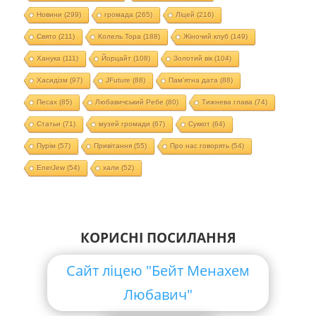
Новини
(299)
громада
(265)
Ліцей
(216)
Свято
(211)
Колель Тора
(188)
Жіночий клуб
(149)
Ханука
(111)
Йорцайт
(108)
Золотий вік
(104)
Хасидізм
(97)
JFuture
(88)
Пам'ятна дата
(88)
Песах
(85)
Любавичський Ребе
(80)
Тижнева глава
(74)
Статьи
(71)
музей громади
(67)
Суккот
(64)
Пурім
(57)
Привітання
(55)
Про нас говорять
(54)
EnerJew
(54)
хали
(52)
КОРИСНІ ПОСИЛАННЯ
Сайт ліцею "Бейт Менахем
Любавич"