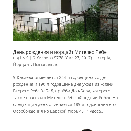
День рождения и йорцайт Мителер Ребе
від
LNK
|
9 Кислева 5778 (Лис 27, 2017)
|
Історія
,
Йорцайт
,
Пізнавально
9 Кислева отмечается 244-я годовщина со дня
рождения и 190-я годовщина дня ухода из жизни
Второго Ребе ХаБаДа, рабби Дов-Бера, которого
также называли Мителер Ребе, «Средний Ребе». На
следующий день отмечается 189-я годовщина его
Освобождения из царской тюрьмы. Чудеса...