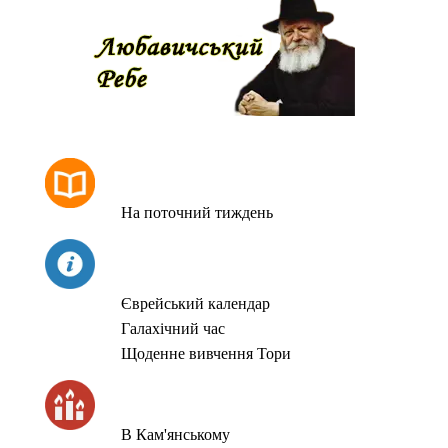
РОЗКЛАД МОЛИТОВ
На поточний тиждень
СЬОГОДНІ
Єврейський календар
Галахічний час
Щоденне вивчення Тори
ЧАС ЗАПАЛЮВАННЯ СВІЧОК
В Кам'янському