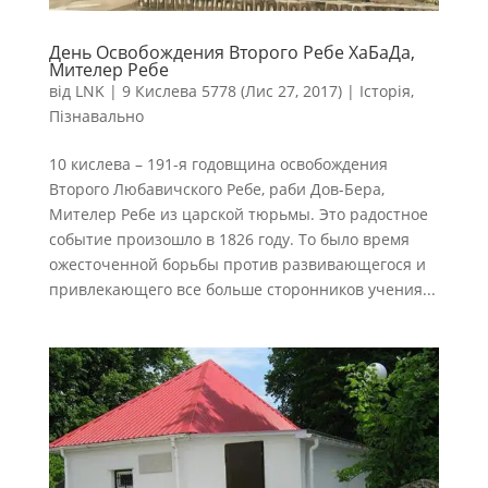
День Освобождения Второго Ребе ХаБаДа,
Мителер Ребе
від
LNK
|
9 Кислева 5778 (Лис 27, 2017)
|
Історія
,
Пізнавально
10 кислева – 191-я годовщина освобождения
Второго Любавичского Ребе, раби Дов-Бера,
Мителер Ребе из царской тюрьмы. Это радостное
событие произошло в 1826 году. То было время
ожесточенной борьбы против развивающегося и
привлекающего все больше сторонников учения...