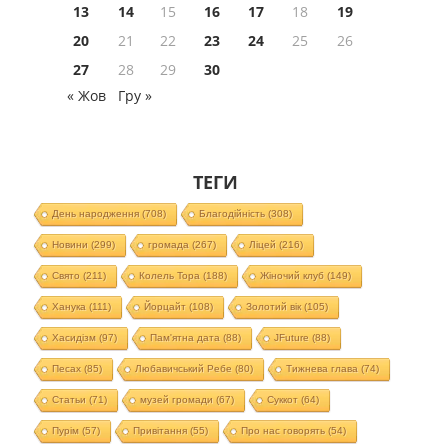
13
14
15
16
17
18
19
20
21
22
23
24
25
26
27
28
29
30
« Жов
Гру »
ТЕГИ
День народження
(708)
Благодійність
(308)
Новини
(299)
громада
(267)
Ліцей
(216)
Свято
(211)
Колель Тора
(188)
Жіночий клуб
(149)
Ханука
(111)
Йорцайт
(108)
Золотий вік
(105)
Хасидізм
(97)
Пам'ятна дата
(88)
JFuture
(88)
Песах
(85)
Любавичський Ребе
(80)
Тижнева глава
(74)
Статьи
(71)
музей громади
(67)
Суккот
(64)
Пурім
(57)
Привітання
(55)
Про нас говорять
(54)