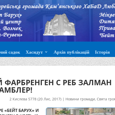
чий садок
Хасидут
Архів публікацій
Історія
ФАРБРЕНГЕН С РЕБ ЗАЛМАН
АМБЛЕР!
2 Кислева 5778 (20 Лис, 2017)
|
Новини громади
,
Свята гро
Е «БЕЙТ БАРУХ» И