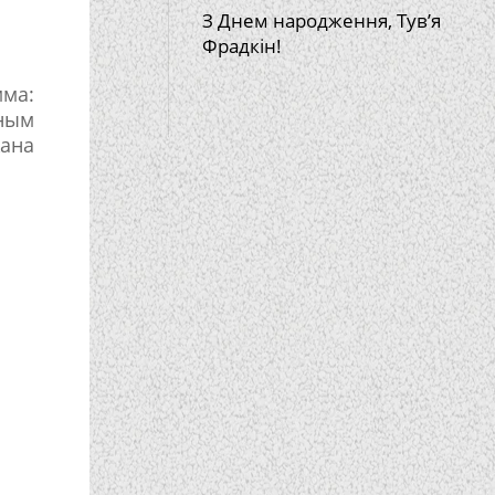
З Днем народження, Тув’я
Фрадкін!
ма:
нным
ана