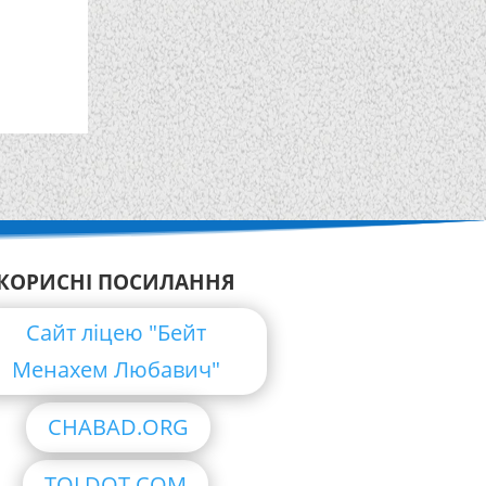
КОРИСНІ ПОСИЛАННЯ
Сайт ліцею "Бейт
Менахем Любавич"
CHABAD.ORG
TOLDOT.COM