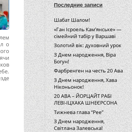
Последние записи
Шабат Шалом!
«Ган Ісроель Кам’янське» —
сімейний табір у Варшаві
елем
ал о
Золотий вік: духовний урок
ого
З Днем народження, Віра
ячи
Богун!
иков
Фарбренген на честь 20 Ава
бе.
зде
З Днем народження, Хава
Ніконьонок!
20 АВА – ЙОРЦАЙТ РАБІ
ЛЕВІ-ІЦХАКА ШНЕЄРСОНА
Тижнева глава “Рее”
З Днем народження,
Світлана Залевська!