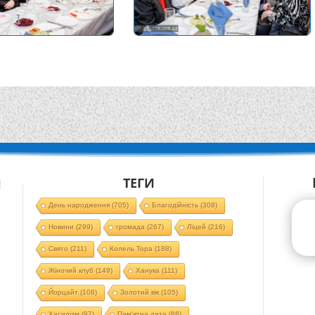
ТЕГИ
Й
День народження
(705)
Благодійність
(308)
Новини
(299)
громада
(267)
Ліцей
(216)
Свято
(211)
Колель Тора
(188)
Жіночий клуб
(149)
Ханука
(111)
Йорцайт
(108)
Золотий вік
(105)
Хасидізм
(97)
Пам'ятна дата
(88)