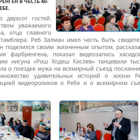
ЕНГЕН В ЧЕСТЬ 40-
БЕ.
 двухсот гостей.
ством уважаемого
а, отца главного
Стамблера. Реб Залман имел честь быть свидет
он поделился своим жизненным опытом, рассказ
ия фарбренгена, показал видеозапись хасидск
дию нигуна «Рош Ходеш Кислев» танцевали тыс
ала о поездке мужа на всемирный съезд посланн
ножество удивительных историй о жизни Ре
ацией видеороликов о Ребе и о всемирном съе