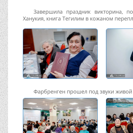
Завершила праздник викторина, п
Ханукия, книга Тегилим в кожаном перепл
Фарбренген прошел под звуки живой 