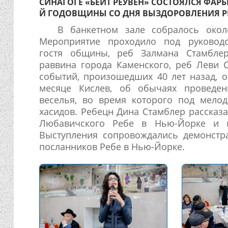
СИНАГОГЕ «БЕЙТ РЕУВЕН» СОСТОЯЛСЯ ФАРБР
Й ГОДОВЩИНЫ СО ДНЯ ВЫЗДОРОВЛЕНИЯ РЕ
В банкетном зале собралось около
Мероприятие проходило под руковод
гостя общины, реб Залмана Стамблер
раввина города Каменского, реб Леви 
событий, произошедших 40 лет назад, 
месяце Кислев, об обычаях проведен
веселья, во время которого под мело
хасидов. Ребецн Дина Стамблер рассказ
Любавичского Ребе в Нью-Йорке и м
Выступления сопровождались демонстр
посланников Ребе в Нью-Йорке.