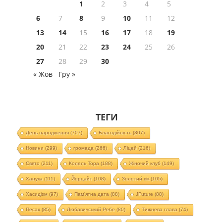
1
2
3
4
5
6
7
8
9
10
11
12
13
14
15
16
17
18
19
20
21
22
23
24
25
26
27
28
29
30
« Жов
Гру »
ТЕГИ
День народження
(707)
Благодійність
(307)
Новини
(299)
громада
(266)
Ліцей
(216)
Свято
(211)
Колель Тора
(188)
Жіночий клуб
(149)
Ханука
(111)
Йорцайт
(108)
Золотий вік
(105)
Хасидізм
(97)
Пам'ятна дата
(88)
JFuture
(88)
Песах
(85)
Любавичський Ребе
(80)
Тижнева глава
(74)