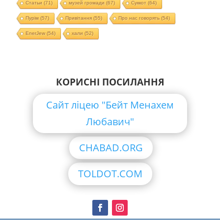
Статьи
(71)
музей громади
(67)
Суккот
(64)
Пурім
(57)
Привітання
(55)
Про нас говорять
(54)
EnerJew
(54)
хали
(52)
КОРИСНІ ПОСИЛАННЯ
Сайт ліцею "Бейт Менахем
Любавич"
CHABAD.ORG
TOLDOT.COM