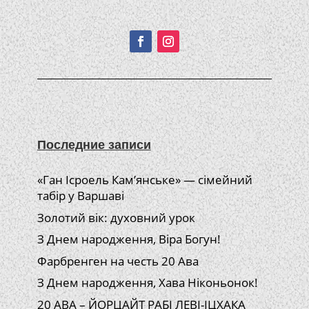
Подписывайтесь!
Последние записи
«Ган Ісроель Кам’янське» — сімейний
табір у Варшаві
Золотий вік: духовний урок
З Днем народження, Віра Богун!
Фарбренген на честь 20 Ава
З Днем народження, Хава Ніконьонок!
20 АВА – ЙОРЦАЙТ РАБІ ЛЕВІ-ІЦХАКА