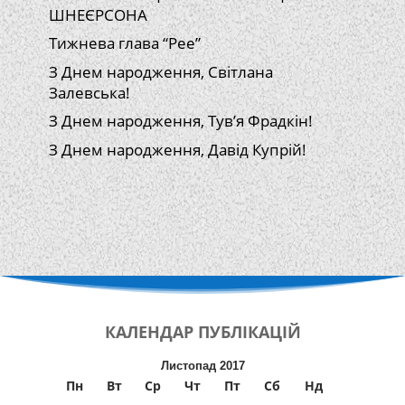
ШНЕЄРСОНА
Тижнева глава “Рее”
З Днем народження, Світлана
Залевська!
З Днем народження, Тув’я Фрадкін!
З Днем народження, Давід Купрій!
КАЛЕНДАР
ПУБЛІКАЦІЙ
Листопад 2017
Пн
Вт
Ср
Чт
Пт
Сб
Нд