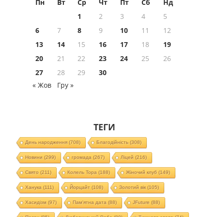
Пн
Вт
Ср
Чт
Пт
Сб
Нд
1
2
3
4
5
6
7
8
9
10
11
12
13
14
15
16
17
18
19
20
21
22
23
24
25
26
27
28
29
30
« Жов
Гру »
ТЕГИ
День народження
(708)
Благодійність
(308)
Новини
(299)
громада
(267)
Ліцей
(216)
Свято
(211)
Колель Тора
(188)
Жіночий клуб
(149)
Ханука
(111)
Йорцайт
(108)
Золотий вік
(105)
Хасидізм
(97)
Пам'ятна дата
(88)
JFuture
(88)