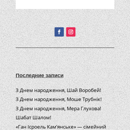
Подписывайтесь!
Последние записи
З Днем народження, Шай Воробей!
З Днем народження, Моше Трубнік!
З Днем народження, Мера Глухова!
Шабат Шалом!
«Ган Ісроель Кам’янське» — сімейний