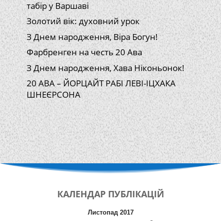
табір у Варшаві
Золотий вік: духовний урок
З Днем народження, Віра Богун!
Фарбренген на честь 20 Ава
З Днем народження, Хава Ніконьонок!
20 АВА – ЙОРЦАЙТ РАБІ ЛЕВІ-ІЦХАКА
ШНЕЄРСОНА
КАЛЕНДАР
ПУБЛІКАЦІЙ
Листопад 2017