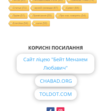
Песах
(85)
Любавичський Ребе
(80)
Тижнева глава
(74)
Статьи
(71)
музей громади
(67)
Суккот
(64)
Пурім
(57)
Привітання
(55)
Про нас говорять
(54)
EnerJew
(54)
хали
(53)
КОРИСНІ ПОСИЛАННЯ
Сайт ліцею "Бейт Менахем
Любавич"
CHABAD.ORG
TOLDOT.COM