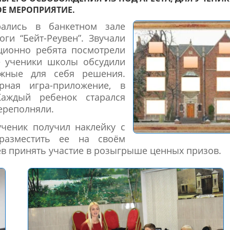
Е МЕРОПРИЯТИЕ.
рались в банкетном зале
ги “Бейт-Реувен”. Звучали
ционно ребята посмотрели
же ученики школы обсудили
жные для себя решения.
рная игра-приложение, в
Каждый ребенок старался
ереполняли.
ченик получил наклейку с
разместить ее на своём
лев принять участие в розыгрыше ценных призов.