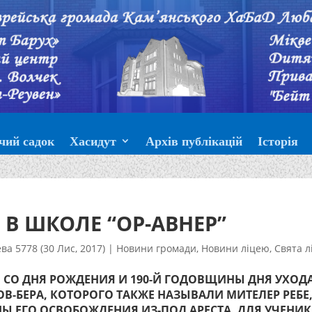
чий садок
Хасидут
Архів публікацій
Історія
А В ШКОЛЕ “ОР-АВНЕР”
ва 5778 (30 Лис, 2017)
|
Новини громади
,
Новини ліцею
,
Свята л
НЫ СО ДНЯ РОЖДЕНИЯ И 190-Й ГОДОВЩИНЫ ДНЯ УХОД
ОВ-БЕРА, КОТОРОГО ТАКЖЕ НАЗЫВАЛИ МИТЕЛЕР РЕБЕ
НЫ ЕГО ОСВОБОЖДЕНИЯ ИЗ-ПОД АРЕСТА, ДЛЯ УЧЕНИ