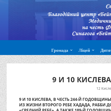
Громада
Ліцей
Дитя
9 И 10 КИСЛЕВ
12 Кисле
9 И 10 КИСЛЕВА, В ЧЕСТЬ 244-Й ГОДОВЩИ
ИЗ ЖИЗНИ ВТОРОГО РЕБЕ ХАДАДА, РАББИ Д
«СРЕДНИЙ РЕБЕ», А ТАКЖЕ 189-Й ГОДОВЩИ