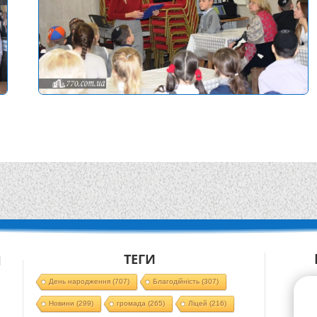
ТЕГИ
Й
День народження
(707)
Благодійність
(307)
Новини
(299)
громада
(265)
Ліцей
(216)