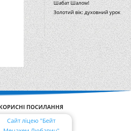
Шабат Шалом!
Золотий вік: духовний урок
КОРИСНІ ПОСИЛАННЯ
Сайт ліцею "Бейт
Менахем Любавич"