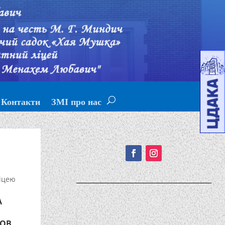
Контакти
ЗМІ про нас
Подписывайтесь!
іцею
А
,
КОВ