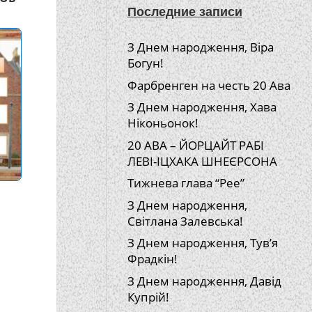
Последние записи
З Днем народження, Віра
Богун!
Фарбренген на честь 20 Ава
З Днем народження, Хава
Ніконьонок!
20 АВА – ЙОРЦАЙТ РАБІ
ЛЕВІ-ІЦХАКА ШНЕЄРСОНА
Тижнева глава “Рее”
З Днем народження,
Світлана Залевська!
З Днем народження, Тув’я
Фрадкін!
З Днем народження, Давід
Купрій!