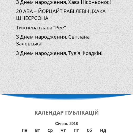
З Днем народження, Хава Ніконьонок!
20 АВА – ЙОРЦАЙТ РАБІ ЛЕВІ-ІЦХАКА
ШНЕЄРСОНА
Тижнева глава “Рее”
З Днем народження, Світлана
Залевська!
З Днем народження, Тув’я Фрадкін!
КАЛЕНДАР
ПУБЛІКАЦІЙ
Січень 2018
Пн
Вт
Ср
Чт
Пт
Сб
Нд