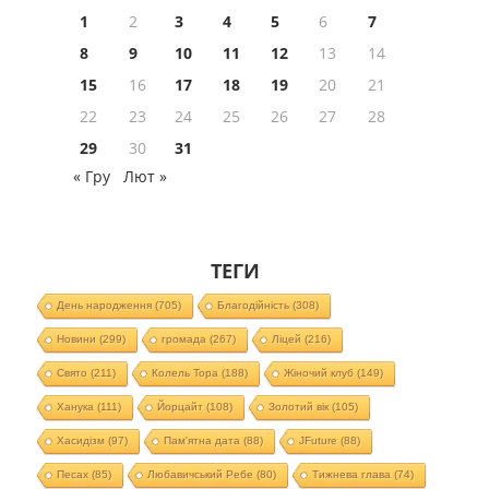
1
2
3
4
5
6
7
8
9
10
11
12
13
14
15
16
17
18
19
20
21
22
23
24
25
26
27
28
29
30
31
« Гру
Лют »
ТЕГИ
День народження
(705)
Благодійність
(308)
Новини
(299)
громада
(267)
Ліцей
(216)
Свято
(211)
Колель Тора
(188)
Жіночий клуб
(149)
Ханука
(111)
Йорцайт
(108)
Золотий вік
(105)
Хасидізм
(97)
Пам'ятна дата
(88)
JFuture
(88)
Песах
(85)
Любавичський Ребе
(80)
Тижнева глава
(74)