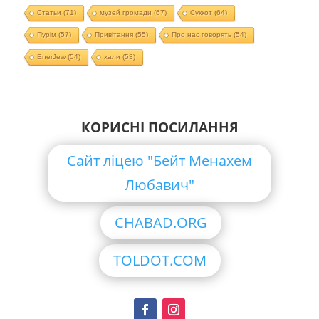
Статьи
(71)
музей громади
(67)
Суккот
(64)
Пурім
(57)
Привітання
(55)
Про нас говорять
(54)
EnerJew
(54)
хали
(53)
КОРИСНІ ПОСИЛАННЯ
Сайт ліцею "Бейт Менахем
Любавич"
CHABAD.ORG
TOLDOT.COM