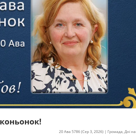
іконьонок!
20 Ава 5786 (Сер 3, 2026)
|
Громада
,
Дні н