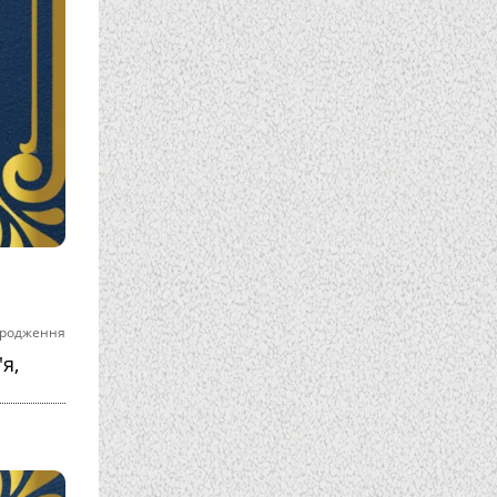
ародження
я,