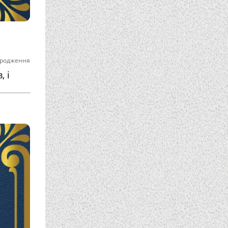
ародження
, і