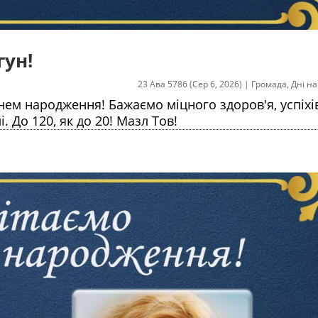
гун!
23 Ава 5786 (Сер 6, 2026)
|
Громада
,
Дні н
нем народження! Бажаємо міцного здоров'я, успіхів
і. До 120, як до 20! Мазл Тов!