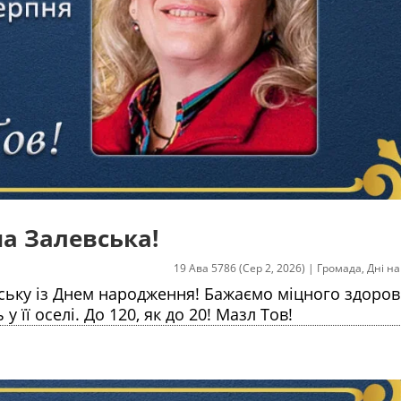
а Залевська!
19 Ава 5786 (Сер 2, 2026)
|
Громада
,
Дні н
ську із Днем народження! Бажаємо міцного здоров'
 у її оселі. До 120, як до 20! Мазл Тов!