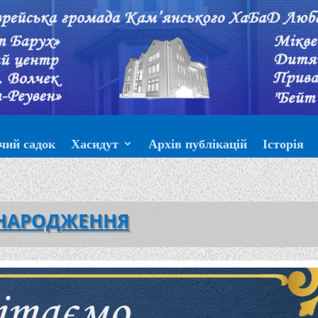
чий садок
Хасидут
Архів публікацій
Історія
 НАРОДЖЕННЯ