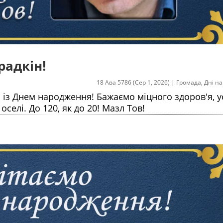
радкін!
18 Ава 5786 (Сер 1, 2026)
|
Громада
,
Дні н
 із Днем народження! Бажаємо міцного здоров'я, ус
оселі. До 120, як до 20! Мазл Тов!