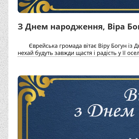
З Днем народження, Віра Бо
Єврейська громада вітає Віру Богун із Д
нехай будуть завжди щастя і радість у її осел