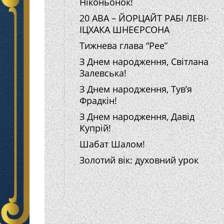
Ніконьонок!
20 АВА – ЙОРЦАЙТ РАБІ ЛЕВІ-
ІЦХАКА ШНЕЄРСОНА
Тижнева глава “Рее”
З Днем народження, Світлана
Залевська!
З Днем народження, Тув’я
Фрадкін!
З Днем народження, Давід
Купрій!
Шабат Шалом!
Золотий вік: духовний урок