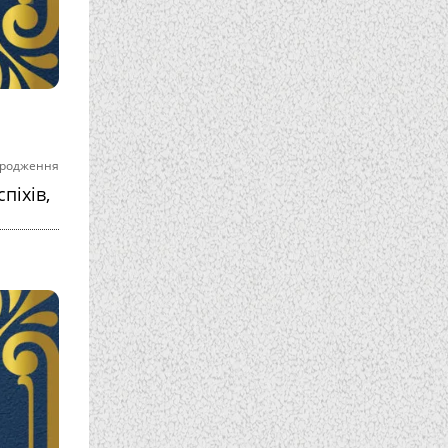
ародження
піхів,