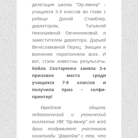
делегация школы “Ор-Авнер” –
учащиеся 5-9 классов во главе с
ребецн Диной Стамблер,
директором, Татьяной
Николаевной Овчинниковой, и
заместителем директора, Дарьей
Вячеславовной Перец. Эмоции и
волнение переполняли всех. И
вот, стали известны результаты.
Кейла Скотаренко заняла 2-е
призовое место среди
учащихся 7-8 классов и
получила приз – селфи-
принтер!
Еврейская община,
педагогический и ученический
коллектив УВК “Ор-Авнер” от всей
души поздравляют участников
олимпиады “Даркейну” с тем, что