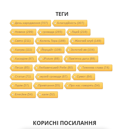
ТЕГИ
День народження
(707)
Благодійність
(307)
Новини
(299)
громада
(265)
Ліцей
(216)
Свято
(211)
Колель Тора
(188)
Жіночий клуб
(149)
Ханука
(111)
Йорцайт
(108)
Золотий вік
(104)
Хасидізм
(97)
JFuture
(88)
Пам'ятна дата
(88)
Песах
(85)
Любавичський Ребе
(80)
Тижнева глава
(74)
Статьи
(71)
музей громади
(67)
Суккот
(64)
Пурім
(57)
Привітання
(55)
Про нас говорять
(54)
EnerJew
(54)
хали
(52)
КОРИСНІ ПОСИЛАННЯ