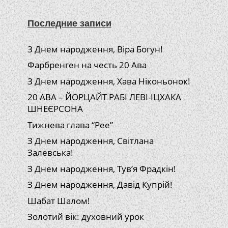
Последние записи
З Днем народження, Віра Богун!
Фарбренген на честь 20 Ава
З Днем народження, Хава Ніконьонок!
20 АВА – ЙОРЦАЙТ РАБІ ЛЕВІ-ІЦХАКА
ШНЕЄРСОНА
Тижнева глава “Рее”
З Днем народження, Світлана
Залевська!
З Днем народження, Тув’я Фрадкін!
З Днем народження, Давід Купрій!
Шабат Шалом!
Золотий вік: духовний урок