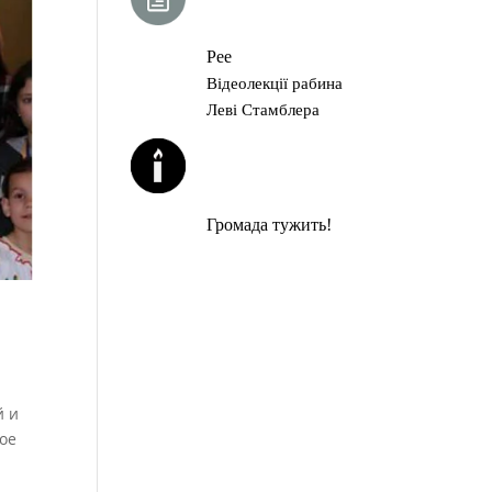
ГЛАВА ТОРИ
Рее
Відеолекції рабина
Леві Стамблера
ЙОРЦАЙТИ У
СЕРПНІ
Громада тужить!
й и
вое