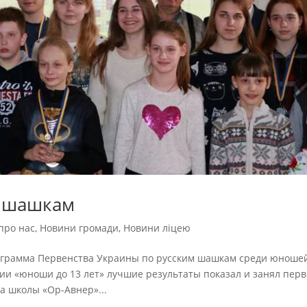
о шашкам
про нас
,
Новини громади
,
Новини ліцею
рограмма Первенства Украины по русским шашкам среди юноше
гории «юноши до 13 лет» лучшие результаты показал и занял пер
а школы «Ор-Авнер»...