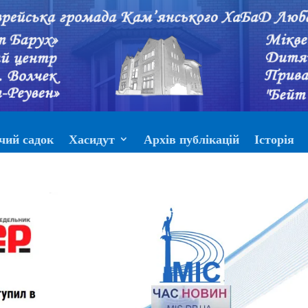
чий садок
Хасидут
Архів публікацій
Історія