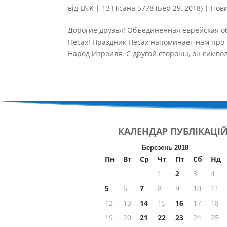
від
LNK
|
13 Нісана 5778 (Бер 29, 2018)
|
Нов
Дорогие друзья! Объединенная еврейская 
Песах! Праздник Песах напоминает нам про И
Народ Израиля. С другой стороны, он символ
КАЛЕНДАР
ПУБЛІКАЦІ
Березень 2018
Пн
Вт
Ср
Чт
Пт
Сб
Нд
1
2
3
4
5
6
7
8
9
10
11
12
13
14
15
16
17
18
19
20
21
22
23
24
25