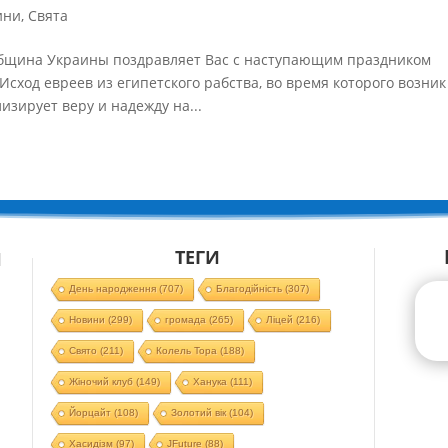
ини
,
Свята
община Украины поздравляет Вас с наступающим праздником
сход евреев из египетского рабства, во время которого возник
изирует веру и надежду на...
ТЕГИ
Й
День народження
(707)
Благодійність
(307)
Новини
(299)
громада
(265)
Ліцей
(216)
Свято
(211)
Колель Тора
(188)
Жіночий клуб
(149)
Ханука
(111)
Йорцайт
(108)
Золотий вік
(104)
Хасидізм
(97)
JFuture
(88)