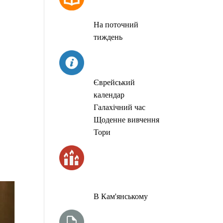
МОЛИТОВ
На поточний
тиждень
СЬОГОДНІ
Єврейський
календар
Галахічний час
Щоденне вивчення
Тори
ЧАС
ЗАПАЛЮВАННЯ
СВІЧОК
В Кам'янському
ТИЖНЕВА