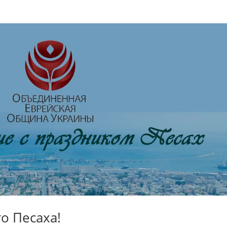
о Песаха!