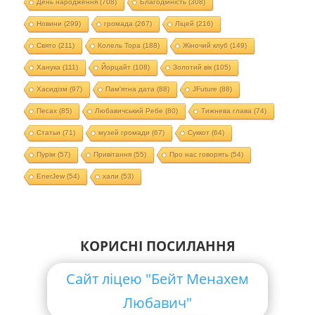
День народження
(708)
Благодійність
(308)
Новини
(299)
громада
(267)
Ліцей
(216)
Свято
(211)
Колель Тора
(188)
Жіночий клуб
(149)
Ханука
(111)
Йорцайт
(108)
Золотий вік
(105)
Хасидізм
(97)
Пам'ятна дата
(88)
JFuture
(88)
Песах
(85)
Любавичський Ребе
(80)
Тижнева глава
(74)
Статьи
(71)
музей громади
(67)
Суккот
(64)
Пурім
(57)
Привітання
(55)
Про нас говорять
(54)
EnerJew
(54)
хали
(53)
КОРИСНІ ПОСИЛАННЯ
Сайт ліцею "Бейт Менахем
Любавич"