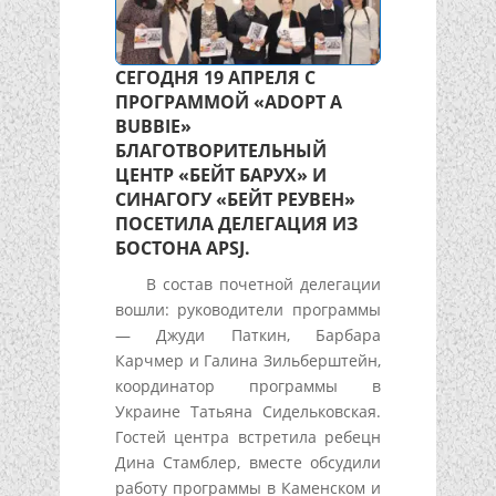
СЕГОДНЯ 19 АПРЕЛЯ С
ПРОГРАММОЙ «ADOPT A
BUBBIE»
БЛАГОТВОРИТЕЛЬНЫЙ
ЦЕНТР «БЕЙТ БАРУХ» И
СИНАГОГУ «БЕЙТ РЕУВЕН»
ПОСЕТИЛА ДЕЛЕГАЦИЯ ИЗ
БОСТОНА APSJ.
В состав почетной делегации
вошли: руководители программы
— Джуди Паткин, Барбара
Карчмер и Галина Зильберштейн,
координатор программы в
Украине Татьяна Сидельковская.
Гостей центра встретила ребецн
Дина Стамблер, вместе обсудили
работу программы в Каменском и