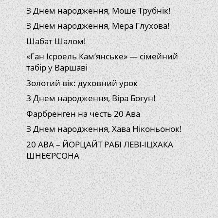
З Днем народження, Моше Трубнік!
З Днем народження, Мера Глухова!
Шабат Шалом!
«Ган Ісроель Кам’янське» — сімейний
табір у Варшаві
Золотий вік: духовний урок
З Днем народження, Віра Богун!
Фарбренген на честь 20 Ава
З Днем народження, Хава Ніконьонок!
20 АВА – ЙОРЦАЙТ РАБІ ЛЕВІ-ІЦХАКА
ШНЕЄРСОНА