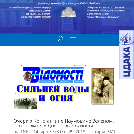
Очерк о Константине Наумовиче Зеленом,
освободителе Днепродзержинска
від
LNK
|
14 Іяра 5778 (Кві 29, 2018)
|
Історія
,
ЗМІ