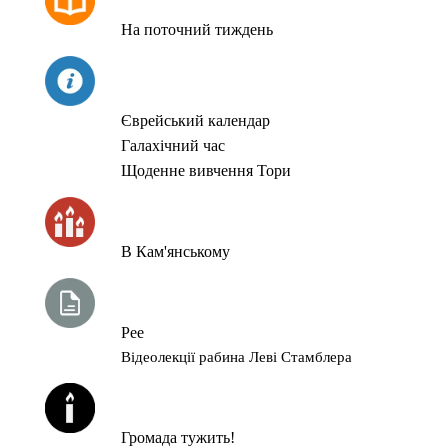
На поточний тиждень
СЬОГОДНІ
Єврейський календар
Галахічний час
Щоденне вивчення Тори
ЧАС ЗАПАЛЮВАННЯ СВІЧОК
В Кам'янському
ТИЖНЕВА ГЛАВА ТОРИ
Рее
Відеолекції рабина Леві Стамблера
ЙОРЦАЙТИ У СЕРПНІ
Громада тужить!