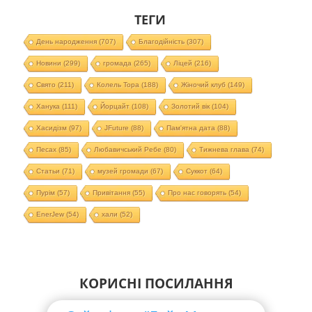
ТЕГИ
День народження
(707)
Благодійність
(307)
Новини
(299)
громада
(265)
Ліцей
(216)
Свято
(211)
Колель Тора
(188)
Жіночий клуб
(149)
Ханука
(111)
Йорцайт
(108)
Золотий вік
(104)
Хасидізм
(97)
JFuture
(88)
Пам'ятна дата
(88)
Песах
(85)
Любавичський Ребе
(80)
Тижнева глава
(74)
Статьи
(71)
музей громади
(67)
Суккот
(64)
Пурім
(57)
Привітання
(55)
Про нас говорять
(54)
EnerJew
(54)
хали
(52)
КОРИСНІ ПОСИЛАННЯ