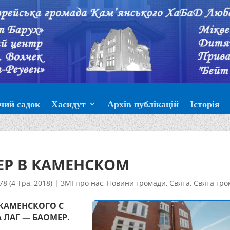
чий садок
Хасидут
Архів публікацій
Історія
ЕР В КАМЕНСКОМ
78 (4 Тра, 2018)
|
ЗМІ про нас
,
Новини громади
,
Свята
,
Свята гро
 КАМЕНСКОГО С
ЛАГ — БАОМЕР.