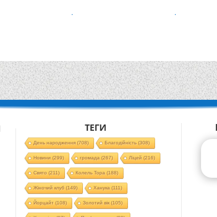
ТЕГИ
Й
День народження
(708)
Благодійність
(308)
Новини
(299)
громада
(267)
Ліцей
(216)
Свято
(211)
Колель Тора
(188)
Жіночий клуб
(149)
Ханука
(111)
Йорцайт
(108)
Золотий вік
(105)