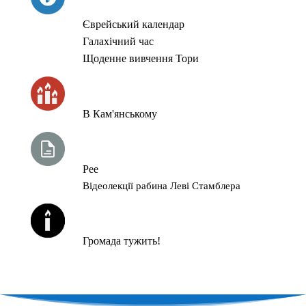
Єврейський календар
Галахічний час
Щоденне вивчення Тори
ЧАС ЗАПАЛЮВАННЯ СВІЧОК
В Кам'янському
ТИЖНЕВА ГЛАВА ТОРИ
Рее
Відеолекції рабина Леві Стамблера
ЙОРЦАЙТИ У СЕРПНІ
Громада тужить!