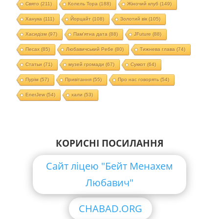
Свято
(211)
Колель Тора
(188)
Жіночий клуб
(149)
Ханука
(111)
Йорцайт
(108)
Золотий вік
(105)
Хасидізм
(97)
Пам'ятна дата
(88)
JFuture
(88)
Песах
(85)
Любавичський Ребе
(80)
Тижнева глава
(74)
Статьи
(71)
музей громади
(67)
Суккот
(64)
Пурім
(57)
Привітання
(55)
Про нас говорять
(54)
EnerJew
(54)
хали
(53)
КОРИСНІ ПОСИЛАННЯ
Сайт ліцею "Бейт Менахем
Любавич"
CHABAD.ORG