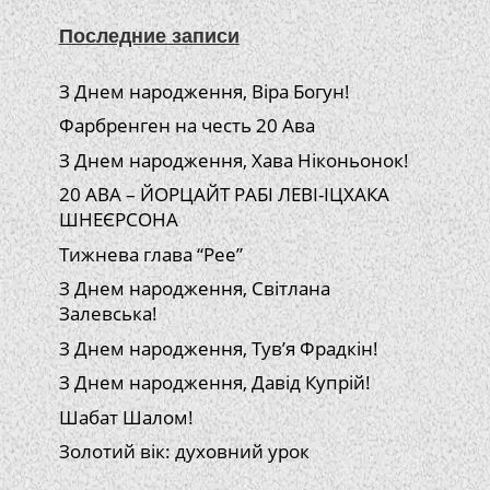
Последние записи
З Днем народження, Віра Богун!
Фарбренген на честь 20 Ава
З Днем народження, Хава Ніконьонок!
20 АВА – ЙОРЦАЙТ РАБІ ЛЕВІ-ІЦХАКА
ШНЕЄРСОНА
Тижнева глава “Рее”
З Днем народження, Світлана
Залевська!
З Днем народження, Тув’я Фрадкін!
З Днем народження, Давід Купрій!
Шабат Шалом!
Золотий вік: духовний урок