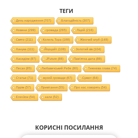
ТЕГИ
День народження
(707)
Благодійність
(307)
Новини
(299)
громада
(265)
Ліцей
(216)
Свято
(211)
Колель Тора
(188)
Жіночий клуб
(149)
Ханука
(111)
Йорцайт
(108)
Золотий вік
(104)
Хасидізм
(97)
JFuture
(88)
Пам'ятна дата
(88)
Песах
(85)
Любавичський Ребе
(80)
Тижнева глава
(74)
Статьи
(71)
музей громади
(67)
Суккот
(64)
Пурім
(57)
Привітання
(55)
Про нас говорять
(54)
EnerJew
(54)
хали
(52)
КОРИСНІ ПОСИЛАННЯ