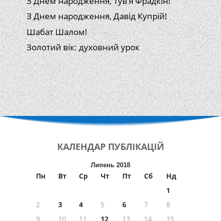
З Днем народження, Тув’я Фрадкін!
З Днем народження, Давід Купрій!
Шабат Шалом!
Золотий вік: духовний урок
КАЛЕНДАР
ПУБЛІКАЦІЙ
Липень 2018
Пн
Вт
Ср
Чт
Пт
Сб
Нд
1
2
3
4
5
6
7
8
9
10
11
12
13
14
15