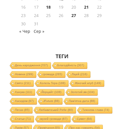
16
17
18
19
20
21
22
23
24
25
26
27
28
29
30
31
« Чер
Сер »
ТЕГИ
День народження
(707)
Благодійність
(307)
Новини
(299)
громада
(265)
Ліцей
(216)
Свято
(211)
Колель Тора
(188)
Жіночий клуб
(149)
Ханука
(111)
Йорцайт
(108)
Золотий вік
(104)
Хасидізм
(97)
JFuture
(88)
Пам'ятна дата
(88)
Песах
(85)
Любавичський Ребе
(80)
Тижнева глава
(74)
Статьи
(71)
музей громади
(67)
Суккот
(64)
Пурім
(57)
Привітання
(55)
Про нас говорять
(54)