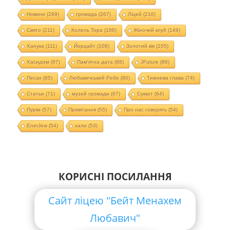
Новини
(299)
громада
(267)
Ліцей
(216)
Свято
(211)
Колель Тора
(188)
Жіночий клуб
(149)
Ханука
(111)
Йорцайт
(108)
Золотий вік
(105)
Хасидізм
(97)
Пам'ятна дата
(88)
JFuture
(88)
Песах
(85)
Любавичський Ребе
(80)
Тижнева глава
(74)
Статьи
(71)
музей громади
(67)
Суккот
(64)
Пурім
(57)
Привітання
(55)
Про нас говорять
(54)
EnerJew
(54)
хали
(53)
КОРИСНІ ПОСИЛАННЯ
Сайт ліцею "Бейт Менахем
Любавич"