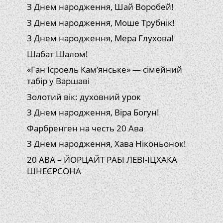
З Днем народження, Шай Воробей!
З Днем народження, Моше Трубнік!
З Днем народження, Мера Глухова!
Шабат Шалом!
«Ган Ісроель Кам’янське» — сімейний
табір у Варшаві
Золотий вік: духовний урок
З Днем народження, Віра Богун!
Фарбренген на честь 20 Ава
З Днем народження, Хава Ніконьонок!
20 АВА – ЙОРЦАЙТ РАБІ ЛЕВІ-ІЦХАКА
ШНЕЄРСОНА